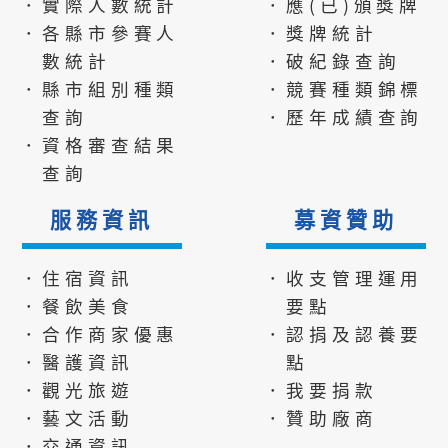
．實際人數統計
．應(已)頒獎牌
．各縣市參賽人
．獎牌統計
數統計
．破紀錄查詢
．縣市組別種類
．競賽種類錦標
查詢
．歷年成績查詢
．資格審查結果
查詢
服務資訊
募資贊助
．住宿資訊
．收支管理運用
．餐飲美食
要點
．合作商家優惠
．認捐及認養要
．醫護資訊
點
．觀光旅遊
．我要捐款
．藝文活動
．贊助廠商
．交通資訊