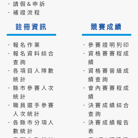
．請假&申訴
．補證流程
註冊資訊
競賽成績
．報名作業
．參賽證明列印
．報名資料綜合
．資格賽賽程成
查詢
績
．各項目人隊數
．資格賽晉級成
統計
績查詢
．縣市參賽人次
．會內賽賽程成
統計
績
．職員選手參賽
．決賽成績綜合
人次統計
查詢
．各縣市分項人
．決賽成績報告
數統計
表