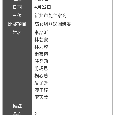
4月22日
新北市能仁家商
高女組羽球團體賽
李品沂
林芸安
林湘璇
張芸榕
莊喬涵
游巧恩
楊心慈
詹子斳
廖子綾
廖芮萁
2