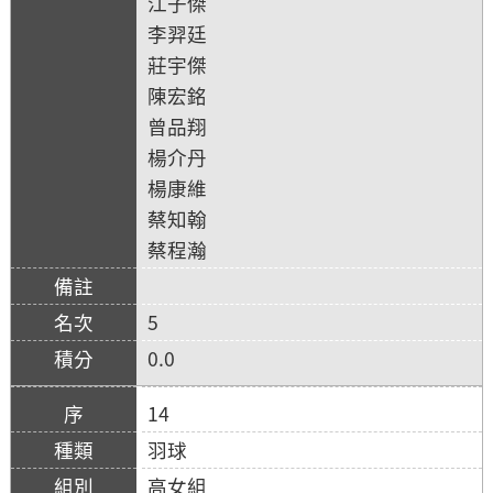
江子傑
李羿廷
莊宇傑
陳宏銘
曾品翔
楊介丹
楊康維
蔡知翰
蔡程瀚
5
0.0
14
羽球
高女組