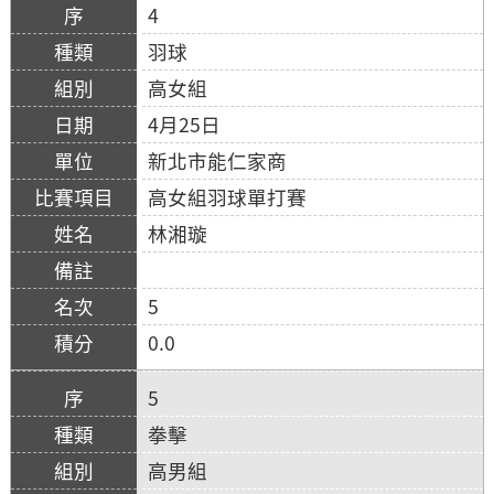
4
羽球
高女組
4月25日
新北市能仁家商
高女組羽球單打賽
林湘璇
5
0.0
5
拳擊
高男組