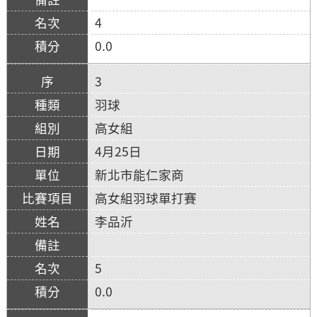
4
0.0
3
羽球
高女組
4月25日
新北市能仁家商
高女組羽球單打賽
李品沂
5
0.0