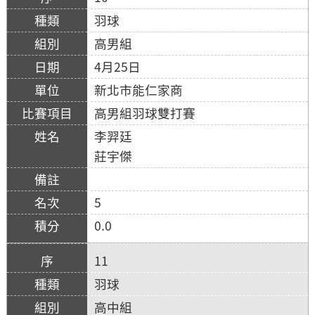
羽球
高男組
4月25日
新北市能仁家商
高男組羽球雙打賽
李羿廷
莊宇傑
5
0.0
11
羽球
高中組