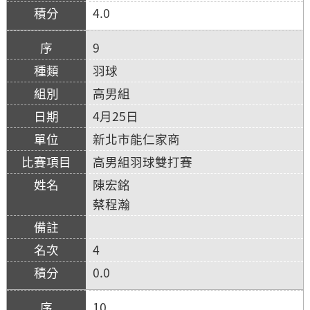
4.0
9
羽球
高男組
4月25日
新北市能仁家商
高男組羽球雙打賽
陳宏銘
蔡程瀚
4
0.0
10