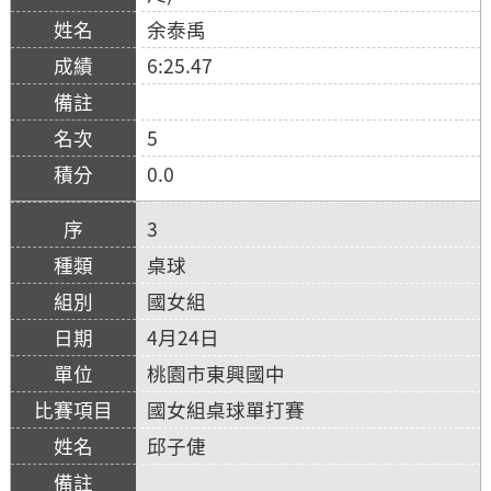
余泰禹
6:25.47
5
0.0
3
桌球
國女組
4月24日
桃園市東興國中
國女組桌球單打賽
邱子倢