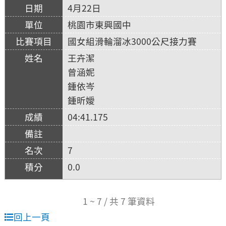
4月22日
桃園市東興國中
國女組滑輪溜冰3000公尺接力賽
王卉潔
曾涵妮
鍾依岑
鍾昕嬡
04:41.175
7
0.0
1 ~ 7 / 共 7 筆資料
回上一頁