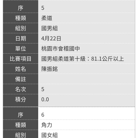
5
柔道
國男組
4月22日
桃園市會稽國中
國男組柔道第十級：81.1公斤以上
陳振銘
5
0.0
6
角力
國女組