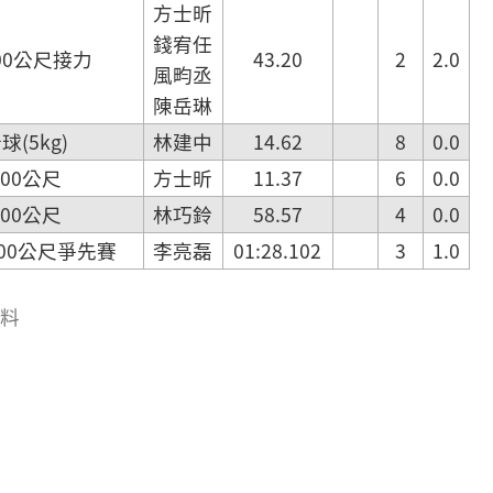
方士昕
錢宥任
00公尺接力
43.20
2
2.0
風畇丞
陳岳琳
(5kg)
林建中
14.62
8
0.0
00公尺
方士昕
11.37
6
0.0
00公尺
林巧鈴
58.57
4
0.0
00公尺爭先賽
李亮磊
01:28.102
3
1.0
資料