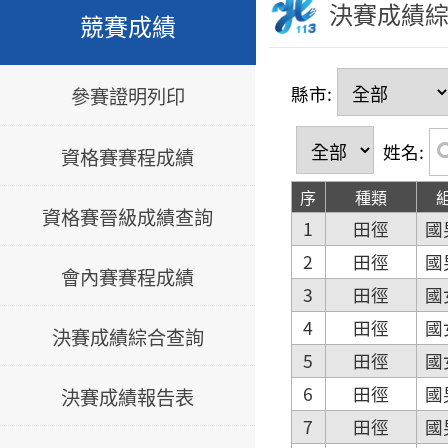
決賽成績
競賽成績
縣市:
參賽證明列印
姓名:
資格賽賽程成績
序
種類
資格賽晉級成績查詢
1
田徑
國
2
田徑
國
會內賽賽程成績
3
田徑
國
4
田徑
國
決賽成績綜合查詢
5
田徑
國
6
田徑
國
決賽成績報告表
7
田徑
國