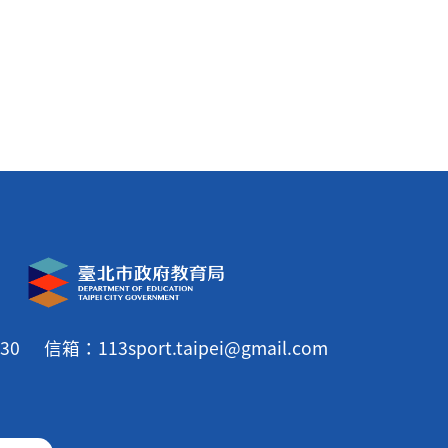
30
信箱：113sport.taipei@gmail.com