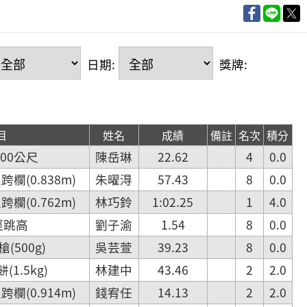
日期:
獎牌:
目
姓名
成績
備註
名次
積分
00公尺
陳岳琳
22.62
4
0.0
欄(0.838m)
朱曜淂
57.43
8
0.0
欄(0.762m)
林巧鈴
1:02.25
1
4.0
徑跳高
劉子渝
1.54
8
0.0
500g)
吳芸萱
39.23
8
0.0
1.5kg)
林建中
43.46
2
2.0
欄(0.914m)
錢宥任
14.13
2
2.0