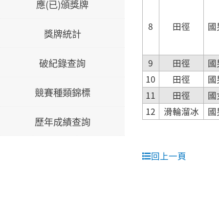
應(已)頒獎牌
8
田徑
國
獎牌統計
破紀錄查詢
9
田徑
國
10
田徑
國
競賽種類錦標
11
田徑
國
12
滑輪溜冰
國
歷年成績查詢
回上一頁