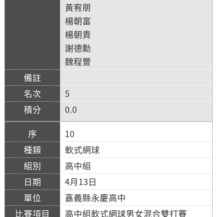
黃宥朋
楊朝富
楊朝貴
謝德勳
魏程豐
5
0.0
10
軟式網球
高中組
4月13日
嘉義縣永慶高中
高中組軟式網球男女混合雙打賽