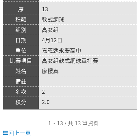
13
軟式網球
高女組
4月12日
嘉義縣永慶高中
高女組軟式網球單打賽
廖櫻真
2
2.0
1 ~ 13 / 共 13 筆資料
回上一頁