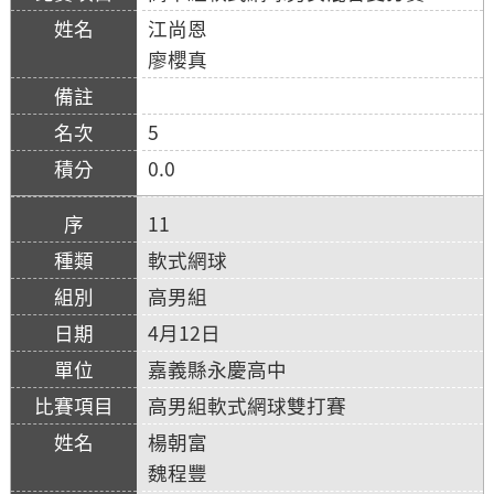
江尚恩
廖櫻真
5
0.0
11
軟式網球
高男組
4月12日
嘉義縣永慶高中
高男組軟式網球雙打賽
楊朝富
魏程豐