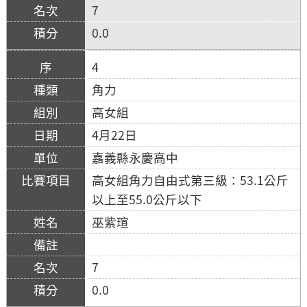
7
0.0
4
角力
高女組
4月22日
嘉義縣永慶高中
高女組角力自由式第三級：53.1公斤
以上至55.0公斤以下
巫紫瑄
7
0.0