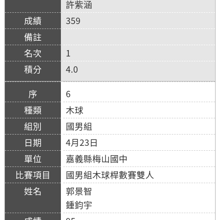
許紫涵
359
1
4.0
6
木球
國男組
4月23日
嘉義縣梅山國中
國男組木球桿數賽雙人
郭景智
鍾鈞宇