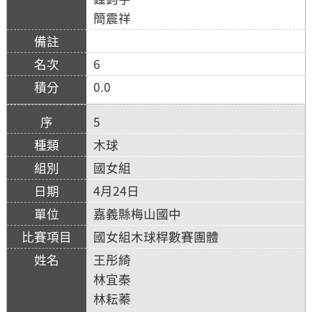
簡震祥
6
0.0
5
木球
國女組
4月24日
嘉義縣梅山國中
國女組木球桿數賽團體
王彤綺
林宜秦
林耘蓁