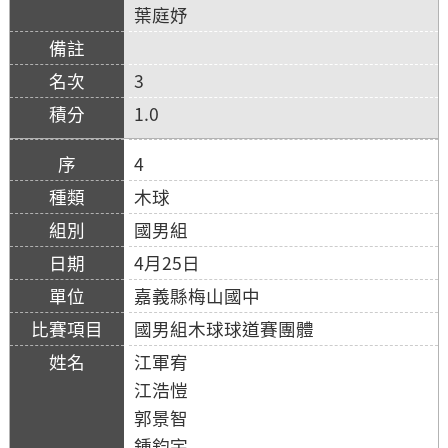
葉庭妤
3
1.0
4
木球
國男組
4月25日
嘉義縣梅山國中
國男組木球球道賽團體
江軍宥
江浩愷
郭景智
鍾鈞宇