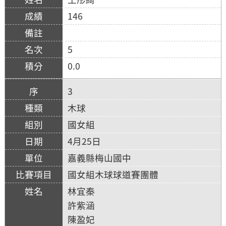
146
5
0.0
3
木球
國女組
4月25日
嘉義縣梅山國中
國女組木球球道賽團體
林宜秦
許紫涵
陳盈妃