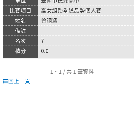
臺南市德光高中
高女組跆拳道品勢個人賽
曾詡涵
7
0.0
1 ~ 1 / 共 1 筆資料
回上一頁