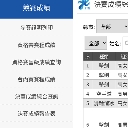
決賽成績
競賽成績
縣市:
參賽證明列印
姓名:
資格賽賽程成績
序
種類
組
資格賽晉級成績查詢
1
擊劍
高女
2
擊劍
高女
會內賽賽程成績
3
擊劍
高女
4
空手道
高男
決賽成績綜合查詢
5
滑輪溜冰
高女
決賽成績報告表
6
擊劍
高男