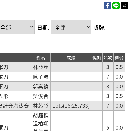
日期:
獎牌:
姓名
成績
備註
名次
積分
軍刀
林亞蓁
3
0.5
軍刀
陳子珺
7
0.0
軍刀
郭真禎
8
0.0
人形
吳浚合
3
0.5
公尺計分淘汰賽
林芯彤
1pts(16:25.733)
7
0.0
胡庭穎
溫柏翔
軍刀
5
0.0