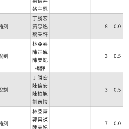
萬信昇
蔡宇恩
丁勝宏
鈍劍
黃忠逸
8
0.0
蔡秉軒
林亞蓁
陳芷硯
銳劍
3
0.5
陳美妃
楊靜
丁勝宏
陳信安
銳劍
3
0.5
陳柏旭
劉育愷
林亞蓁
郭真禎
鈍劍
7
0.0
陳美妃