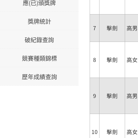
應(已)頒獎牌
獎牌統計
7
擊劍
高男
破紀錄查詢
競賽種類錦標
8
擊劍
高女
歷年成績查詢
9
擊劍
高男
10
擊劍
高女