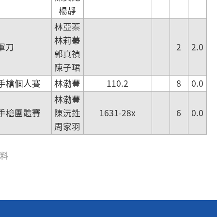
楊靜
林亞蓁
林莉蓁
軍刀
2
2.0
郭真禎
陳子珺
手槍個人賽
林渤豐
110.2
8
0.0
林渤豐
手槍團體賽
陳沅鉎
1631-28x
6
0.0
周家羽
資料