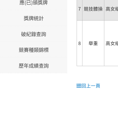
應(已)頒獎牌
7
競技體操
高女
獎牌統計
破紀錄查詢
8
舉重
高女
競賽種類錦標
歷年成績查詢
回上一頁