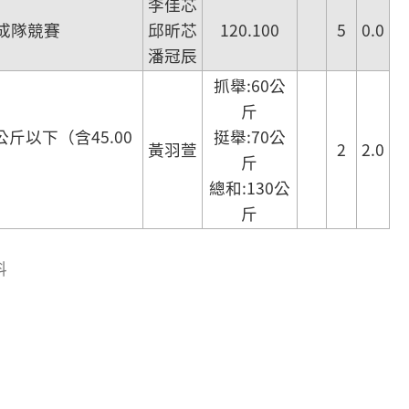
李佳芯
成隊競賽
邱昕芯
120.100
5
0.0
潘冠辰
抓舉:60公
斤
斤以下（含45.00
挺舉:70公
黃羽萱
2
2.0
斤
總和:130公
斤
料