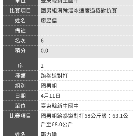
臺東縣新生國中
國男組滑輪溜冰速度過樁對抗賽
廖昱儒
6
0.0
2
跆拳道對打
國男組
4月11日
臺東縣新生國中
國男組跆拳道對打68公斤級：63.1公
斤至68.0公斤
鄭力瑜