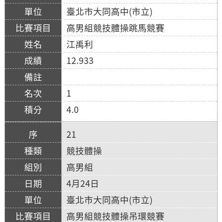
臺北市大同高中(市立)
高男組競技體操跳馬競賽
江禹利
12.933
1
4.0
21
競技體操
高男組
4月24日
臺北市大同高中(市立)
高男組競技體操吊環競賽