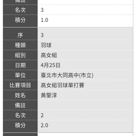
3
1.0
3
羽球
高女組
4月25日
臺北市大同高中(市立)
高女組羽球單打賽
黃聖淳
2
2.0