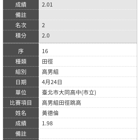
2.01
2
2.0
16
田徑
高男組
4月24日
臺北市大同高中(市立)
高男組田徑跳高
黃德倫
1.98