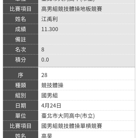
高男組競技體操地板競賽
江禹利
11.300
8
0.0
28
競技體操
國男組
4月24日
臺北市大同高中(市立)
國男組競技體操單槓競賽
高昊