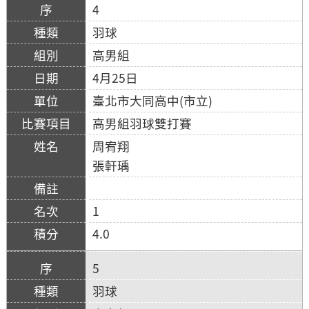
4
羽球
高男組
4月25日
臺北市大同高中(市立)
高男組羽球雙打賽
周宥翔
張軒瑀
1
4.0
5
羽球