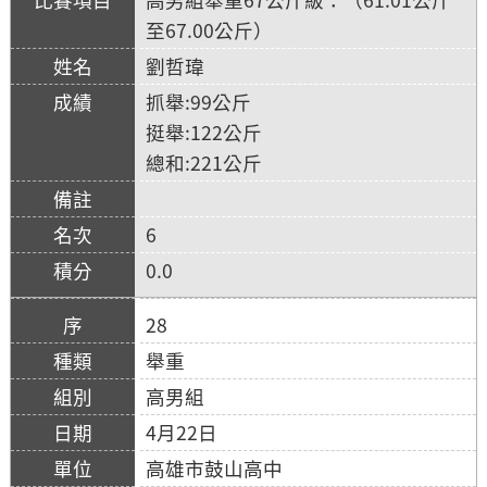
至67.00公斤）
劉哲瑋
抓舉:99公斤
挺舉:122公斤
總和:221公斤
6
0.0
28
舉重
高男組
4月22日
高雄市鼓山高中