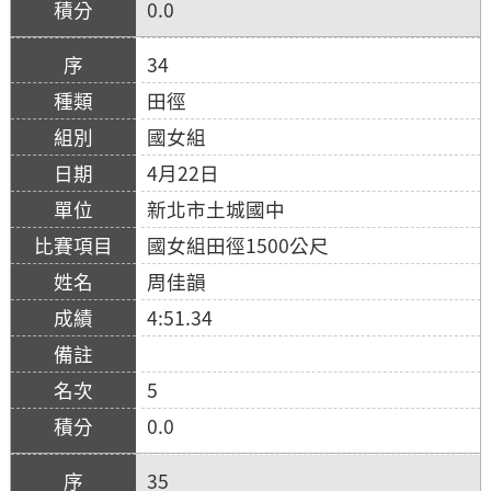
0.0
34
田徑
國女組
4月22日
新北市土城國中
國女組田徑1500公尺
周佳韻
4:51.34
5
0.0
35