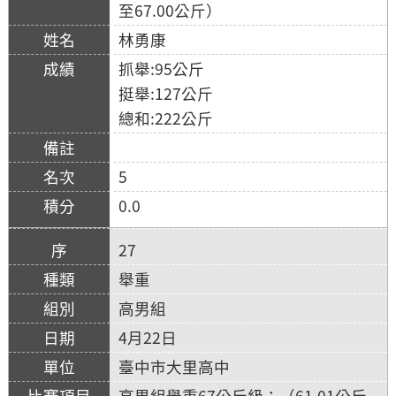
至67.00公斤）
林勇康
抓舉:95公斤
挺舉:127公斤
總和:222公斤
5
0.0
27
舉重
高男組
4月22日
臺中市大里高中
高男組舉重67公斤級：（61.01公斤