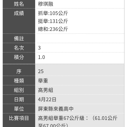
穆琪融
抓舉:105公斤
挺舉:131公斤
總和:236公斤
3
1.0
25
舉重
高男組
4月22日
屏東縣來義高中
高男組舉重67公斤級：（61.01公斤
至67.00公斤）