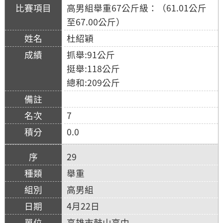
高男組舉重67公斤級：（61.01公斤
至67.00公斤）
杜紹穎
抓舉:91公斤
挺舉:118公斤
總和:209公斤
7
0.0
29
舉重
高男組
4月22日
高雄市鼓山高中