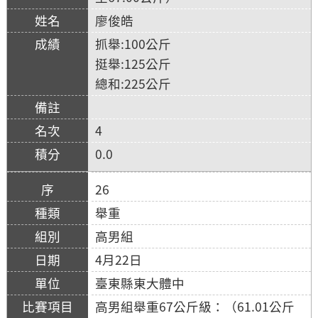
廖俊皓
抓舉:100公斤
挺舉:125公斤
總和:225公斤
4
0.0
26
舉重
高男組
4月22日
臺東縣東大體中
高男組舉重67公斤級：（61.01公斤