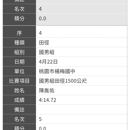
4
0.0
4
田徑
國男組
4月22日
桃園市楊梅國中
國男組田徑1500公尺
陳胤佑
4:14.72
5
0.0