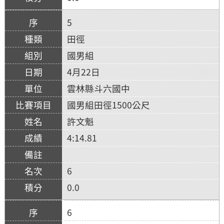
5
田徑
國男組
4月22日
雲林縣斗六國中
國男組田徑1500公尺
許文魁
4:14.81
6
0.0
6