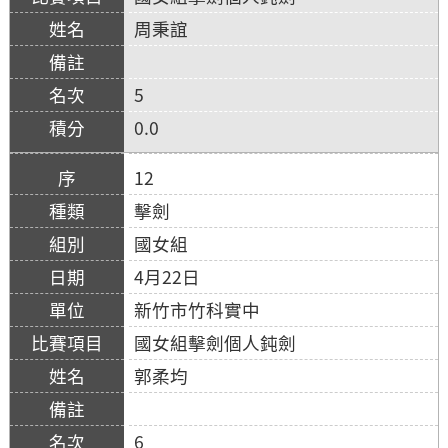
周秉誼
5
0.0
12
擊劍
國女組
4月22日
新竹市竹科實中
國女組擊劍個人鈍劍
郭柔均
6