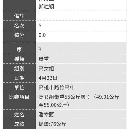
鄭暄穎
5
0.0
3
舉重
高女組
4月22日
高雄市路竹高中
高女組舉重55公斤級：（49.01公斤
至55.00公斤）
潘幸甄
抓舉:76公斤