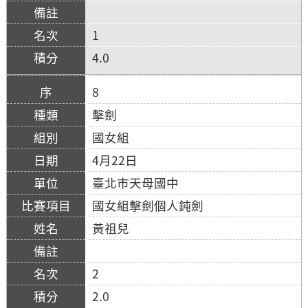
1
4.0
8
擊劍
國女組
4月22日
臺北市天母國中
國女組擊劍個人鈍劍
黃祖兒
2
2.0