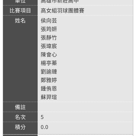
高雄市新莊高中
高女組羽球團體賽
侯向芸
張筠妍
張靜竹
張瑋宸
陳會心
楊亭蓁
劉諭璉
鄭雅婷
鍾侑恩
蘇羿瑄
5
0.0