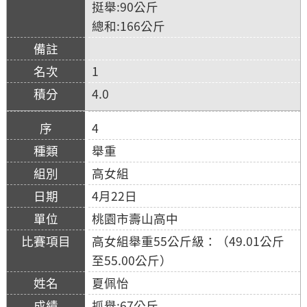
挺舉:90公斤
總和:166公斤
1
4.0
4
舉重
高女組
4月22日
桃園市壽山高中
高女組舉重55公斤級：（49.01公斤
至55.00公斤）
夏佩怡
抓舉:67公斤