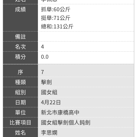
抓舉:60公斤
挺舉:71公斤
總和:131公斤
4
0.0
7
擊劍
國女組
4月22日
新北市康橋高中
國女組擊劍個人鈍劍
李思嫻