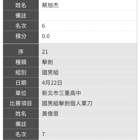
蔡旭杰
6
0.0
21
擊劍
國男組
4月22日
新北市三重高中
國男組擊劍個人軍刀
黃偉恩
7