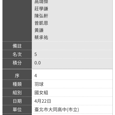
高靖傑
莊學謙
陳弘軒
曾凱恩
黃謙
蔡承祐
5
0.0
4
羽球
國女組
4月22日
臺北市大同高中(市立)