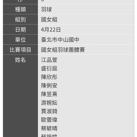
羽球
國女組
4月22日
臺北市中山國中
國女組羽球團體賽
江品萱
盛衍庭
陳欣彤
陳俐安
陳昱熹
游婉妘
賈淑錡
歐蕓瑋
蔡毓晴
蘇筱婷