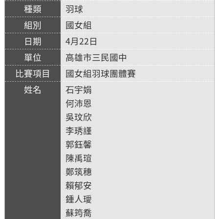
羽球
國女組
4月22日
高雄市三民國中
國女組羽球團體賽
石宇娟
何沛恩
吳玟欣
李琇謹
郭鈺馨
陳禹瑄
鄭筑穗
賴郁安
鍾人璦
蘇筠喬