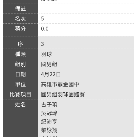
5
0.0
3
羽球
國男組
4月22日
高雄市鼎金國中
國男組羽球團體賽
古子頊
吳冠瑋
紀沛亨
柴詠翔