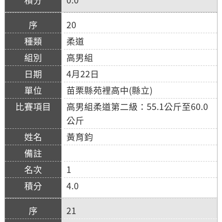
20
柔道
高男組
4月22日
苗栗縣苑裡高中(縣立)
高男組柔道第二級：55.1公斤至60.0
公斤
黃育鈞
1
4.0
21