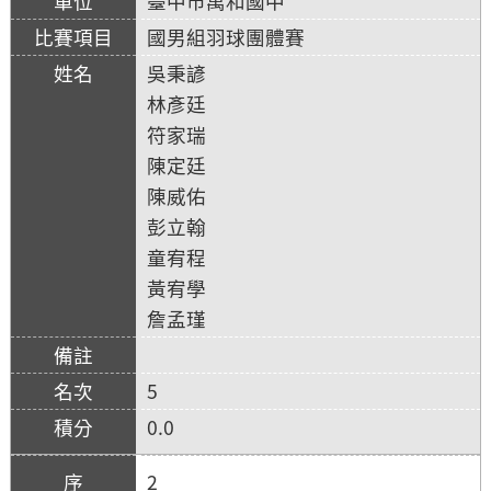
臺中市萬和國中
國男組羽球團體賽
吳秉諺
林彥廷
符家瑞
陳定廷
陳威佑
彭立翰
童宥程
黃宥學
詹孟瑾
5
0.0
2