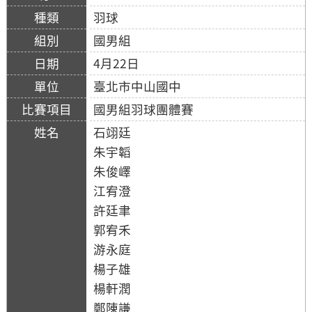
羽球
國男組
4月22日
臺北市中山國中
國男組羽球團體賽
石翊廷
朱宇韜
朱俊嶧
江宥澄
許廷聿
郭宥禾
游永庭
楊子雄
楊軒潤
鄭陳謙