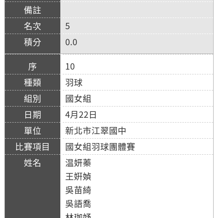
5
0.0
10
羽球
國女組
4月22日
新北市江翠國中
國女組羽球團體賽
温妍蓁
王姸媜
吳苗綺
吳語喬
林珈妤