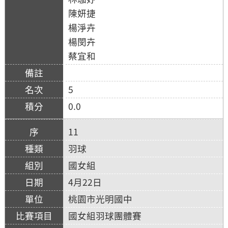
陳妍捷
楊淨卉
楊閔卉
蔡宜和
5
0.0
11
羽球
國女組
4月22日
桃園市光明國中
國女組羽球團體賽