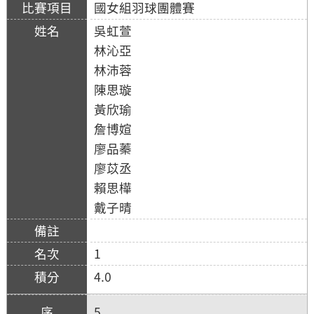
國女組羽球團體賽
吳虹萱
林沁亞
林沛蓉
陳思璇
黃欣瑜
詹博媗
廖品蓁
廖苡丞
賴思樺
戴子晴
1
4.0
5