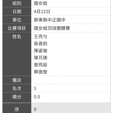
國女組
4月22日
屏東縣中正國中
國女組羽球團體賽
王亮勻
吳善鈞
陳姿璇
陳芃臻
曾筠庭
蔡逸瑩
5
0.0
9