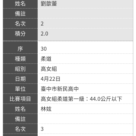
劉歆蕾
2
2.0
30
柔道
高女組
4月22日
臺中市新民高中
高女組柔道第一級：44.0公斤以下
林妶
3