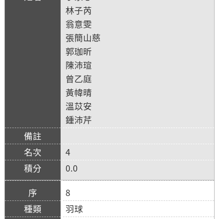
林子芮
翁意雯
張簡山慈
郭珈昕
陳沛瑄
曾乙庭
黃幃晴
溫苡安
鍾沛芹
4
0.0
8
羽球