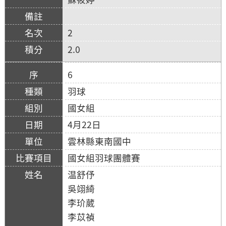
2
2.0
6
羽球
國女組
4月22日
雲林縣東南國中
國女組羽球團體賽
温舒伃
吳翊綺
李玠葳
李苡禎