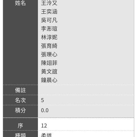
王泠又
王奕涵
吳可凡
李浵瑄
林淳妮
張育綺
張瓅心
陳翊菲
黃文誼
鐘晨心
5
0.0
12
柔道