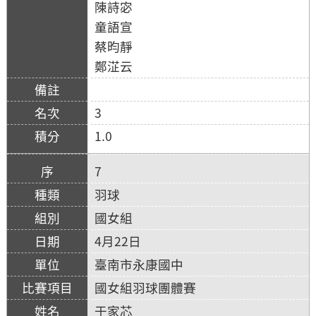
陳詩宓
童語宣
蔡昀靜
鄭淽云
3
1.0
7
羽球
國女組
4月22日
臺南市永康國中
國女組羽球團體賽
于家芯