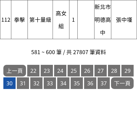
新北市
高女
112
拳擊
第十量級
1
明德高
張中墐
組
中
581 ~ 600 筆 / 共 27807 筆資料