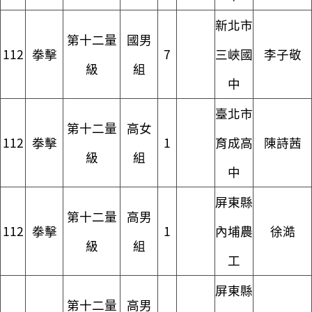
新北市
第十二量
國男
112
拳擊
7
三峽國
李子敬
級
組
中
臺北市
第十二量
高女
112
拳擊
1
育成高
陳詩茜
級
組
中
屏東縣
第十二量
高男
112
拳擊
1
內埔農
徐澔
級
組
工
屏東縣
第十二量
高男