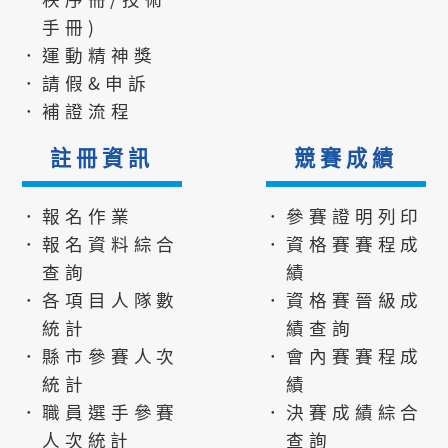
手冊)
．運動精神獎
．請假&申訴
．補證流程
註冊資訊
競賽成績
．報名作業
．參賽證明列印
．報名資料綜合
．資格賽賽程成
查詢
績
．各項目人隊數
．資格賽晉級成
統計
績查詢
．縣市參賽人次
．會內賽賽程成
統計
績
．職員選手參賽
．決賽成績綜合
人次統計
查詢