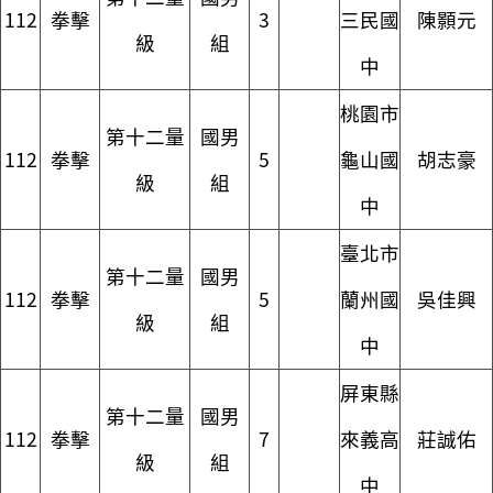
112
拳擊
3
三民國
陳顥元
級
組
中
桃園市
第十二量
國男
112
拳擊
5
龜山國
胡志豪
級
組
中
臺北市
第十二量
國男
112
拳擊
5
蘭州國
吳佳興
級
組
中
屏東縣
第十二量
國男
112
拳擊
7
來義高
莊誠佑
級
組
中