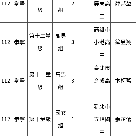
112
拳擊
2
屏東高
薛邦堃
級
組
工
高雄市
第十二量
高男
112
拳擊
3
小港高
鐘昱翔
級
組
中
臺北市
第十二量
高男
112
拳擊
3
育成高
卞柯藍
級
組
中
新北市
國女
112
拳擊
第十量級
1
五峰國
張芷儀
組
中