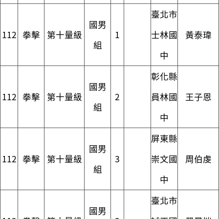
臺北市
國男
112
拳擊
第十量級
1
士林國
黃泰瑋
組
中
彰化縣
國男
112
拳擊
第十量級
2
員林國
王子恩
組
中
屏東縣
國男
112
拳擊
第十量級
3
崇文國
周伯虔
組
中
臺北市
國男