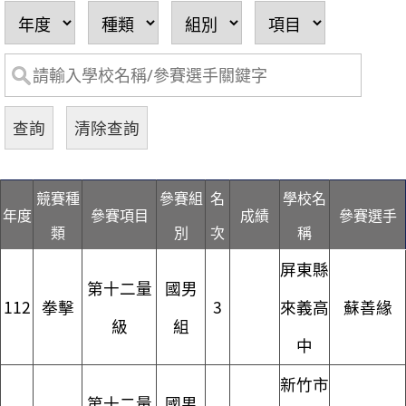
競賽種
參賽組
名
學校名
年度
參賽項目
成績
參賽選手
類
別
次
稱
屏東縣
第十二量
國男
112
拳擊
3
來義高
蘇善緣
級
組
中
新竹市
第十二量
國男