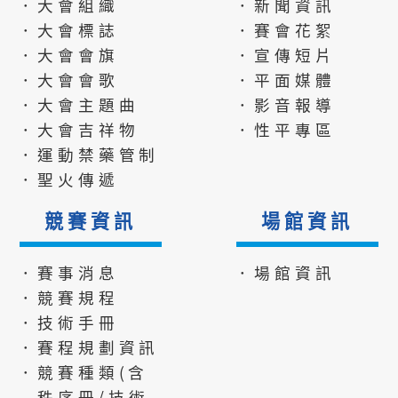
．大會組織
．新聞資訊
．大會標誌
．賽會花絮
．大會會旗
．宣傳短片
．大會會歌
．平面媒體
．大會主題曲
．影音報導
．大會吉祥物
．性平專區
．運動禁藥管制
．聖火傳遞
競賽資訊
場館資訊
．賽事消息
．場館資訊
．競賽規程
．技術手冊
．賽程規劃資訊
．競賽種類(含
秩序冊/技術