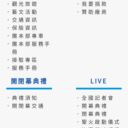
．觀光旅遊
．我要捐款
．藝文活動
．贊助廠商
．交通資訊
．保險資訊
．團本部專車
．團本部服務手
冊
．接駁專區
．服務手冊
開閉幕典禮
LIVE
．典禮須知
．全國記者會
．開閉幕交通
．開幕典禮
．閉幕典禮
．聖火啟動儀式