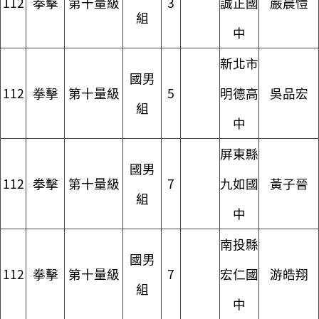
112
拳擊
第十量級
3
誠正國
嚴晨愷
組
中
新北市
國男
112
拳擊
第十量級
5
明德高
吳品宏
組
中
屏東縣
國男
112
拳擊
第十量級
7
九如國
黃子晉
組
中
南投縣
國男
112
拳擊
第十量級
7
宏仁國
游皓翔
組
中