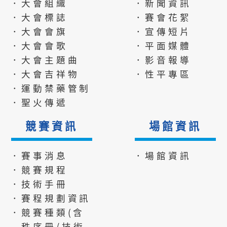
．大會組織
．新聞資訊
．大會標誌
．賽會花絮
．大會會旗
．宣傳短片
．大會會歌
．平面媒體
．大會主題曲
．影音報導
．大會吉祥物
．性平專區
．運動禁藥管制
．聖火傳遞
競賽資訊
場館資訊
．賽事消息
．場館資訊
．競賽規程
．技術手冊
．賽程規劃資訊
．競賽種類(含
秩序冊/技術