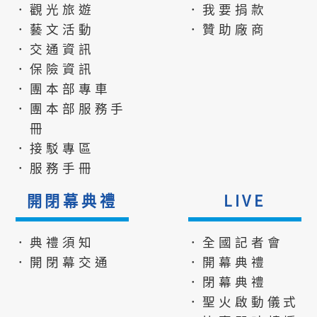
．觀光旅遊
．我要捐款
．藝文活動
．贊助廠商
．交通資訊
．保險資訊
．團本部專車
．團本部服務手
冊
．接駁專區
．服務手冊
開閉幕典禮
LIVE
．典禮須知
．全國記者會
．開閉幕交通
．開幕典禮
．閉幕典禮
．聖火啟動儀式