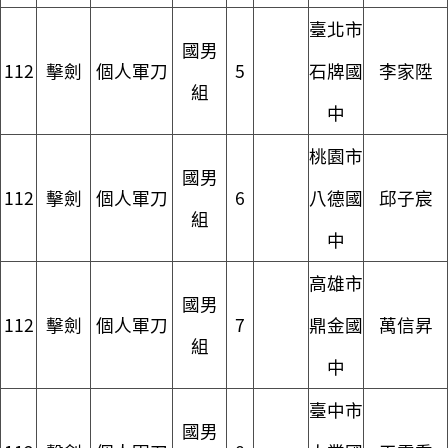
臺北市
國男
112
擊劍
個人軍刀
5
石牌國
李家陞
組
中
桃園市
國男
112
擊劍
個人軍刀
6
八德國
邱子宸
組
中
高雄市
國男
112
擊劍
個人軍刀
7
鼎金國
萬信昇
組
中
臺中市
國男