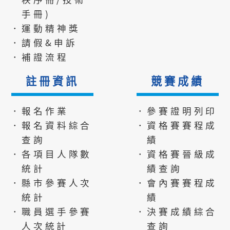
手冊)
．運動精神獎
．請假&申訴
．補證流程
註冊資訊
競賽成績
．報名作業
．參賽證明列印
．報名資料綜合
．資格賽賽程成
查詢
績
．各項目人隊數
．資格賽晉級成
統計
績查詢
．縣市參賽人次
．會內賽賽程成
統計
績
．職員選手參賽
．決賽成績綜合
人次統計
查詢