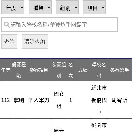
競賽種
參賽組
名
學校名
年度
參賽項目
成績
參賽選手
類
別
次
稱
新北市
國女
112
擊劍
個人軍刀
1
板橋國
周宥昕
組
中
桃園市
國女