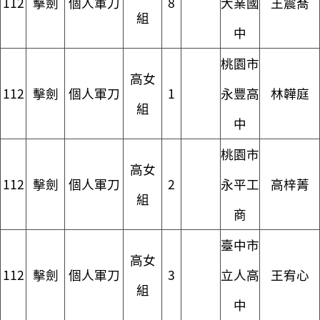
112
擊劍
個人軍刀
8
大業國
王震喬
組
中
桃園市
高女
112
擊劍
個人軍刀
1
永豐高
林韡庭
組
中
桃園市
高女
112
擊劍
個人軍刀
2
永平工
高梓菁
組
商
臺中市
高女
112
擊劍
個人軍刀
3
立人高
王宥心
組
中