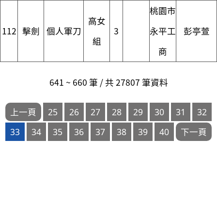
桃園市
高女
112
擊劍
個人軍刀
3
永平工
彭亭萱
組
商
641 ~ 660 筆 / 共 27807 筆資料