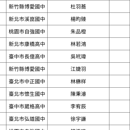
新竹縣博愛國中
杜羽蕎
新北市溪崑國中
楊昀臻
桃園市自強國中
朱品橙
新北市康橋高中
林若鴻
臺中市長億高中
吳玳瑋
新竹縣博愛國中
江婕羽
臺北市中正國中
林楙样
臺北市懷生國中
陳秉濬
臺中市葳格高中
李宥辰
臺北市弘道國中
徐宇謙