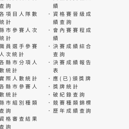
查詢
績
各項目人隊數
．資格賽晉級成
統計
績查詢
縣市參賽人次
．會內賽賽程成
統計
績
職員選手參賽
．決賽成績綜合
人次統計
查詢
各縣市分項人
．決賽成績報告
數統計
表
實際人數統計
．應(已)頒獎牌
各縣市參賽人
．獎牌統計
數統計
．破紀錄查詢
縣市組別種類
．競賽種類錦標
查詢
．歷年成績查詢
資格審查結果
查詢