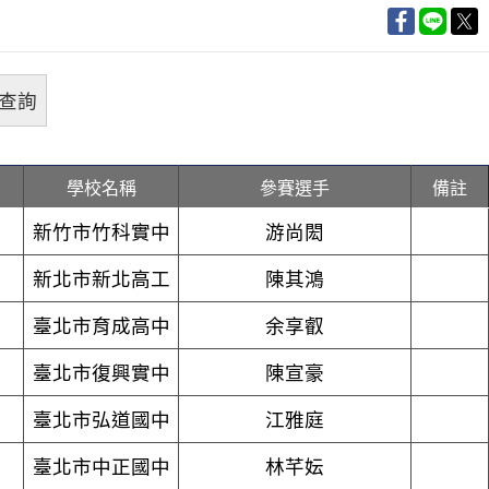
學校名稱
參賽選手
備註
新竹市竹科實中
游尚閎
新北市新北高工
陳其鴻
臺北市育成高中
余享叡
臺北市復興實中
陳宣豪
臺北市弘道國中
江雅庭
臺北市中正國中
林芊妘