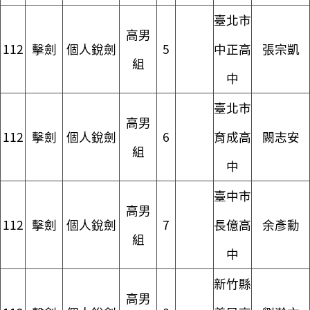
臺北市
高男
112
擊劍
個人銳劍
5
中正高
張宗凱
組
中
臺北市
高男
112
擊劍
個人銳劍
6
育成高
闕志安
組
中
臺中市
高男
112
擊劍
個人銳劍
7
長億高
余彥勳
組
中
新竹縣
高男