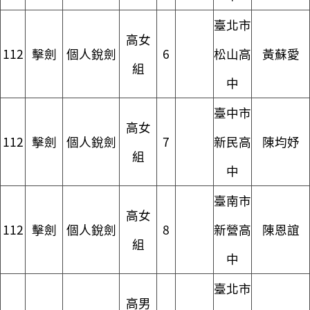
臺北市
高女
112
擊劍
個人銳劍
6
松山高
黃蘇愛
組
中
臺中市
高女
112
擊劍
個人銳劍
7
新民高
陳均妤
組
中
臺南市
高女
112
擊劍
個人銳劍
8
新營高
陳恩誼
組
中
臺北市
高男