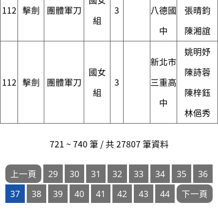
112
擊劍
團體軍刀
3
八德國
張晴鈞
組
中
陳湘誼
姚明妤
新北市
國女
陳詩蓉
112
擊劍
團體軍刀
3
三重高
組
陳梓鈺
中
林俋秀
721 ~ 740 筆 / 共 27807 筆資料