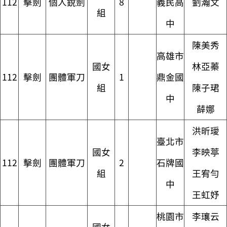
112
擊劍
個人銳劍
8
義民高
劉瀚文
組
中
陳美秀
高雄市
國女
林亞蓁
112
擊劍
團體軍刀
1
鼎金國
組
陳子珺
中
薛娜
洪昕璦
臺北市
國女
李映葶
112
擊劍
團體軍刀
2
石牌國
組
王宥勻
中
王虹妤
桃園市
李瓖云
國女