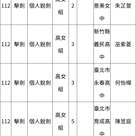
112
擊劍
個人銳劍
2
景美女
朱芷萱
組
中
新竹縣
高女
112
擊劍
個人銳劍
3
義民高
巫紫菱
組
中
臺北市
高女
112
擊劍
個人銳劍
3
永春高
何怡樺
組
中
臺北市
高女
112
擊劍
個人銳劍
5
育成高
陳昱庭
組
中