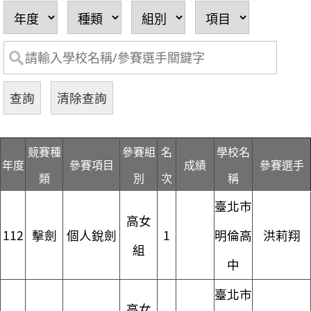
競賽種
參賽組
名
學校名
年度
參賽項目
成績
參賽選手
類
別
次
稱
臺北市
高女
112
擊劍
個人銳劍
1
明倫高
洪莉翔
組
中
臺北市
高女