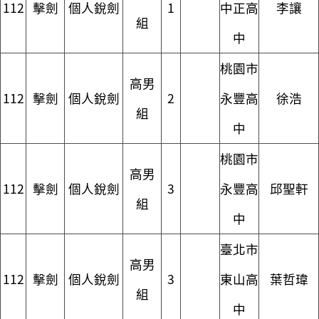
112
擊劍
個人銳劍
1
中正高
李讓
組
中
桃園市
高男
112
擊劍
個人銳劍
2
永豐高
徐浩
組
中
桃園市
高男
112
擊劍
個人銳劍
3
永豐高
邱聖軒
組
中
臺北市
高男
112
擊劍
個人銳劍
3
東山高
葉哲瑋
組
中