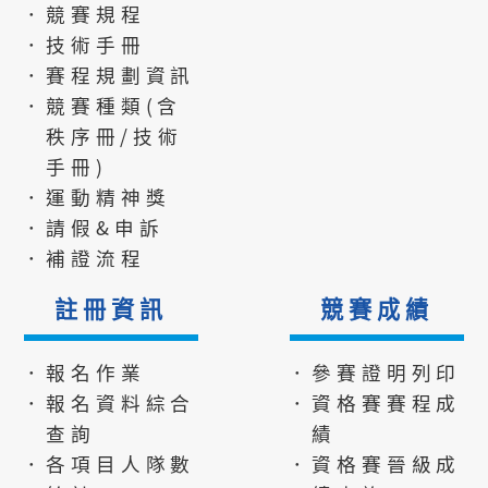
．競賽規程
．技術手冊
．賽程規劃資訊
．競賽種類(含
秩序冊/技術
手冊)
．運動精神獎
．請假&申訴
．補證流程
註冊資訊
競賽成績
．報名作業
．參賽證明列印
．報名資料綜合
．資格賽賽程成
查詢
績
．各項目人隊數
．資格賽晉級成