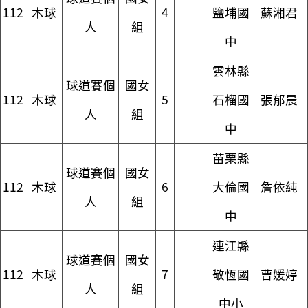
112
木球
4
鹽埔國
蘇湘君
人
組
中
雲林縣
球道賽個
國女
112
木球
5
石榴國
張郁晨
人
組
中
苗栗縣
球道賽個
國女
112
木球
6
大倫國
詹依純
人
組
中
連江縣
球道賽個
國女
112
木球
7
敬恆國
曹媛婷
人
組
中小