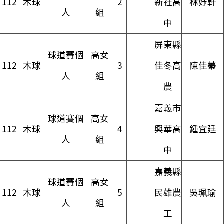
112
木球
2
新社高
林妤軒
人
組
中
屏東縣
球道賽個
高女
112
木球
3
佳冬高
陳佳蓁
人
組
農
嘉義市
球道賽個
高女
112
木球
4
興華高
鍾宜廷
人
組
中
嘉義縣
球道賽個
高女
112
木球
5
民雄農
吳珮瑜
人
組
工