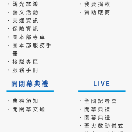
．觀光旅遊
．我要捐款
．藝文活動
．贊助廠商
．交通資訊
．保險資訊
．團本部專車
．團本部服務手
冊
．接駁專區
．服務手冊
開閉幕典禮
LIVE
．典禮須知
．全國記者會
．開閉幕交通
．開幕典禮
．閉幕典禮
．聖火啟動儀式