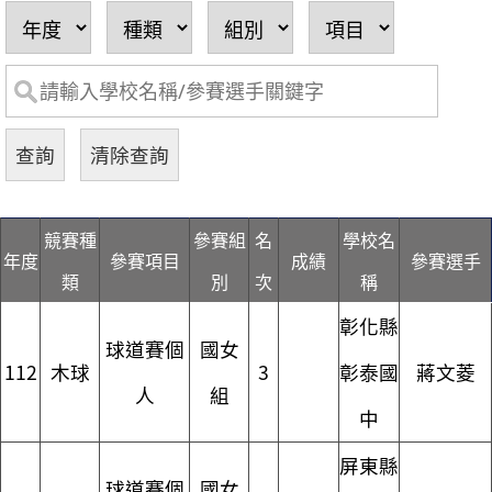
競賽種
參賽組
名
學校名
年度
參賽項目
成績
參賽選手
類
別
次
稱
彰化縣
球道賽個
國女
112
木球
3
彰泰國
蔣文菱
人
組
中
屏東縣
球道賽個
國女