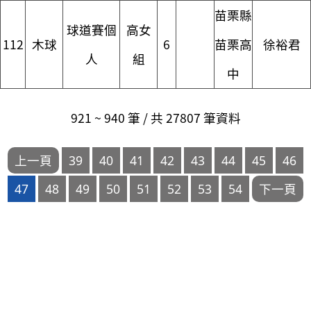
苗栗縣
球道賽個
高女
112
木球
6
苗栗高
徐裕君
人
組
中
921 ~ 940 筆 / 共 27807 筆資料