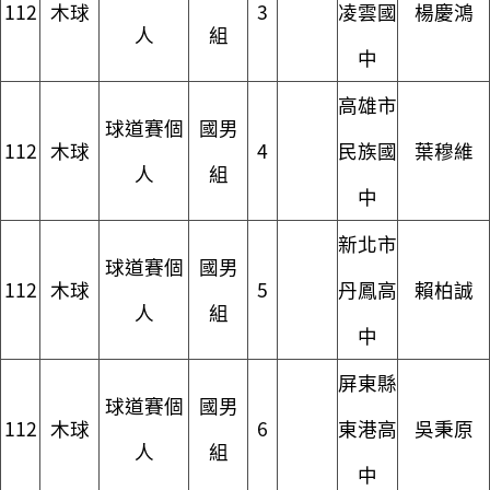
112
木球
3
凌雲國
楊慶鴻
人
組
中
高雄市
球道賽個
國男
112
木球
4
民族國
葉穆維
人
組
中
新北市
球道賽個
國男
112
木球
5
丹鳳高
賴柏誠
人
組
中
屏東縣
球道賽個
國男
112
木球
6
東港高
吳秉原
人
組
中