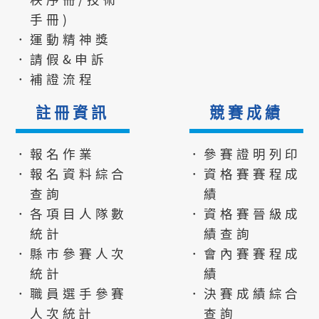
手冊)
．運動精神獎
．請假&申訴
．補證流程
註冊資訊
競賽成績
．報名作業
．參賽證明列印
．報名資料綜合
．資格賽賽程成
查詢
績
．各項目人隊數
．資格賽晉級成
統計
績查詢
．縣市參賽人次
．會內賽賽程成
統計
績
．職員選手參賽
．決賽成績綜合
人次統計
查詢