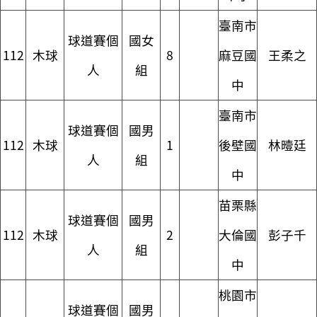
臺南市
球道賽個
國女
112
木球
8
麻豆國
王柔之
人
組
中
臺南市
球道賽個
國男
112
木球
1
後壁國
林曀廷
人
組
中
苗栗縣
球道賽個
國男
112
木球
2
大倫國
彭子千
人
組
中
桃園市
球道賽個
國男