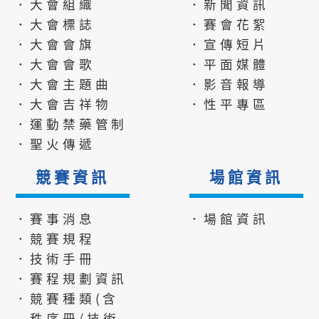
．大會組織
．新聞資訊
．大會標誌
．賽會花絮
．大會會旗
．宣傳短片
．大會會歌
．平面媒體
．大會主題曲
．影音報導
．大會吉祥物
．性平專區
．運動禁藥管制
．聖火傳遞
競賽資訊
場館資訊
．賽事消息
．場館資訊
．競賽規程
．技術手冊
．賽程規劃資訊
．競賽種類(含
秩序冊/技術