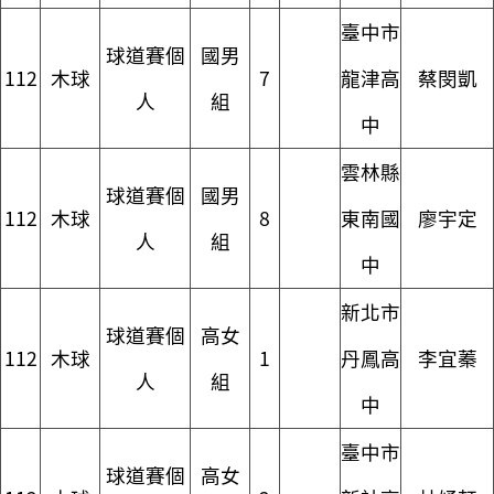
臺中市
球道賽個
國男
112
木球
7
龍津高
蔡閔凱
人
組
中
雲林縣
球道賽個
國男
112
木球
8
東南國
廖宇定
人
組
中
新北市
球道賽個
高女
112
木球
1
丹鳳高
李宜蓁
人
組
中
臺中市
球道賽個
高女