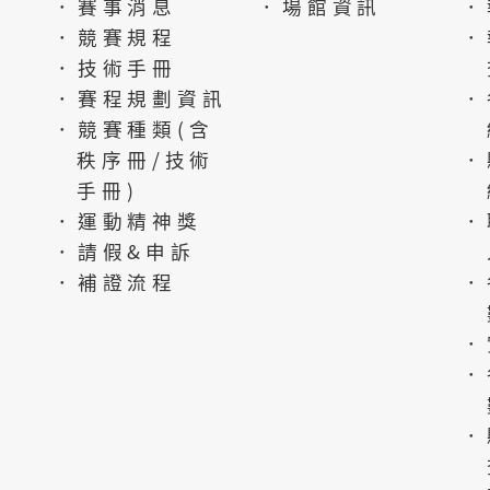
．賽事消息
．場館資訊
．
．競賽規程
．
．技術手冊
．賽程規劃資訊
．
．競賽種類(含
秩序冊/技術
．
手冊)
．運動精神獎
．
．請假&申訴
．補證流程
．
．
．
．