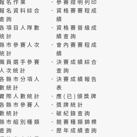
報名作業
．參賽證明列印
報名資料綜合
．資格賽賽程成
查詢
績
各項目人隊數
．資格賽晉級成
統計
績查詢
縣市參賽人次
．會內賽賽程成
統計
績
職員選手參賽
．決賽成績綜合
人次統計
查詢
各縣市分項人
．決賽成績報告
數統計
表
實際人數統計
．應(已)頒獎牌
各縣市參賽人
．獎牌統計
數統計
．破紀錄查詢
縣市組別種類
．競賽種類錦標
查詢
．歷年成績查詢