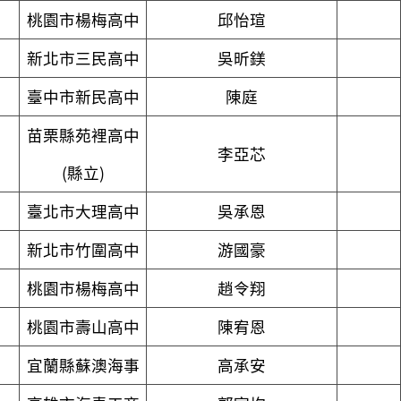
桃園市楊梅高中
邱怡瑄
新北市三民高中
吳昕鎂
臺中市新民高中
陳庭
苗栗縣苑裡高中
李亞芯
(縣立)
臺北市大理高中
吳承恩
新北市竹圍高中
游國豪
桃園市楊梅高中
趙令翔
桃園市壽山高中
陳宥恩
宜蘭縣蘇澳海事
高承安