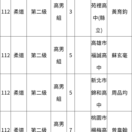
高男
苑裡高
112
柔道
第二級
3
黃育鈞
組
中(縣
立)
高雄市
高男
112
柔道
第二級
5
福誠高
蘇玄毫
組
中
新北市
高男
112
柔道
第二級
5
錦和高
周品均
組
中
桃園市
高男
112
柔道
第二級
7
楊梅高
曾韋翰