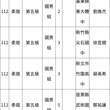
臺東縣
國男
112
柔道
第五級
2
東大體
劉逸杰
組
中
新竹縣
國男
112
柔道
第五級
3
尖石國
徐昱鎧
組
中
新北市
國男
112
柔道
第五級
3
竹圍高
薛禹希
組
中
苗栗縣
國男
112
柔道
第五級
5
武術國
鄭祐謙
組