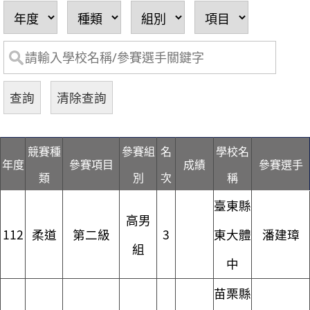
競賽種
參賽組
名
學校名
年度
參賽項目
成績
參賽選手
類
別
次
稱
臺東縣
高男
112
柔道
第二級
3
東大體
潘建璋
組
中
苗栗縣