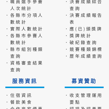
．職員選手參賽
．決賽成績綜合
人次統計
查詢
．各縣市分項人
．決賽成績報告
數統計
表
．實際人數統計
．應(已)頒獎牌
．各縣市參賽人
．獎牌統計
數統計
．破紀錄查詢
．縣市組別種類
．競賽種類錦標
查詢
．歷年成績查詢
．資格審查結果
查詢
服務資訊
募資贊助
．住宿資訊
．收支管理運用
．餐飲美食
要點
．合作商家優惠
．認捐及認養要