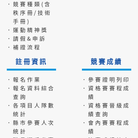
．競賽種類(含
秩序冊/技術
手冊)
．運動精神獎
．請假&申訴
．補證流程
註冊資訊
競賽成績
．報名作業
．參賽證明列印
．報名資料綜合
．資格賽賽程成
查詢
績
．各項目人隊數
．資格賽晉級成
統計
績查詢
．縣市參賽人次
．會內賽賽程成
統計
績