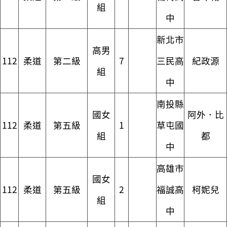
組
中
新北市
高男
112
柔道
第二級
7
三民高
紀政源
組
中
南投縣
國女
阿外．比
112
柔道
第五級
1
草屯國
組
都
中
高雄市
國女
112
柔道
第五級
2
福誠高
柯妮兒
組
中