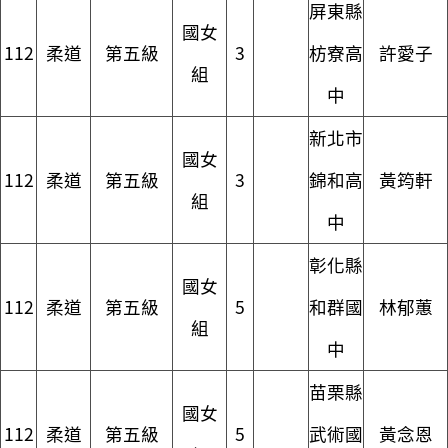
屏東縣
國女
112
柔道
第五級
3
枋寮高
許愛子
組
中
新北市
國女
112
柔道
第五級
3
錦和高
黃筠軒
組
中
彰化縣
國女
112
柔道
第五級
5
和群國
林郁蕙
組
中
苗栗縣
國女
112
柔道
第五級
5
武術國
黃念恩