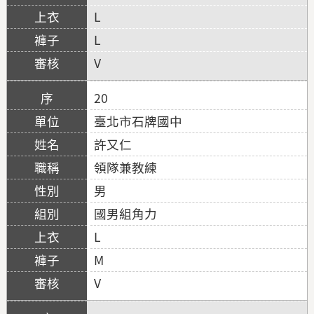
L
L
V
20
臺北市石牌國中
許又仁
領隊兼教練
男
國男組角力
L
M
V