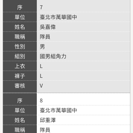
7
臺北市萬華國中
吳嘉偉
隊員
男
國男組角力
L
L
V
8
臺北市萬華國中
邱重澤
隊員