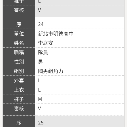
L
V
24
新北市明德高中
李庭安
隊員
男
國男組角力
L
L
M
V
25