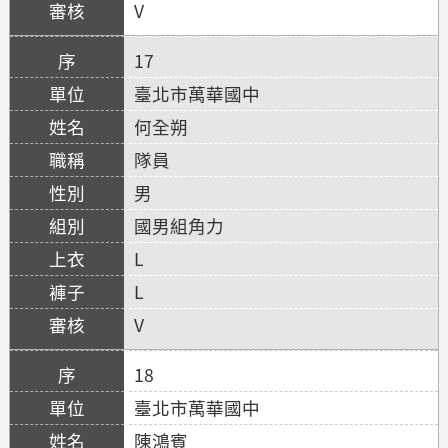
V
17
臺北市萬華國中
何全朔
隊員
男
國男組角力
L
L
V
18
臺北市萬華國中
陳鴻賓