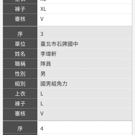
XL
V
3
臺北市石牌國中
李瑋軒
隊員
男
國男組角力
L
L
V
4