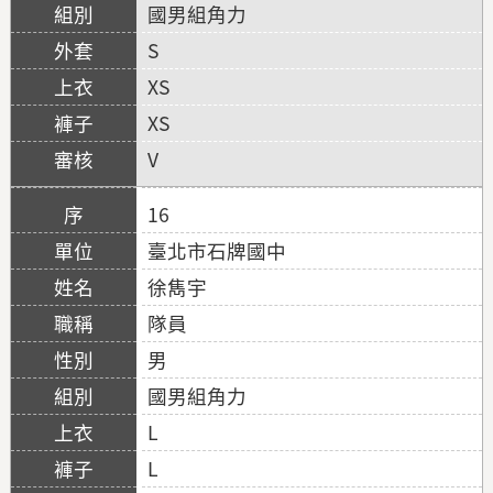
國男組角力
S
XS
XS
V
16
臺北市石牌國中
徐雋宇
隊員
男
國男組角力
L
L