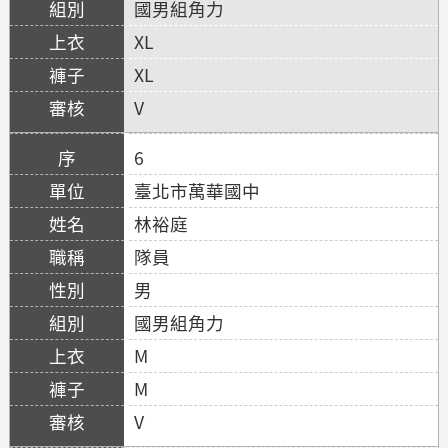
國男組角力
XL
XL
V
6
臺北市萬華國中
林裕庭
隊員
男
國男組角力
M
M
V