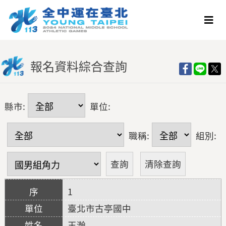
報名資料綜合查詢
縣市:
單位:
職稱:
組別:
1
臺北市古亭國中
王瀚