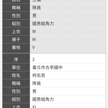
隊員
男
國男組角力
M
M
V
2
臺北市古亭國中
柯名哲
隊員
男
國男組角力
XL