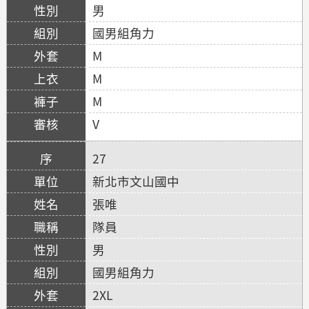
男
國男組角力
M
M
M
V
27
新北市文山國中
張唯
隊員
男
國男組角力
2XL