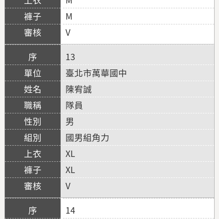
M
V
13
臺北市萬華國中
陳宥誠
隊員
男
國男組角力
XL
XL
V
14