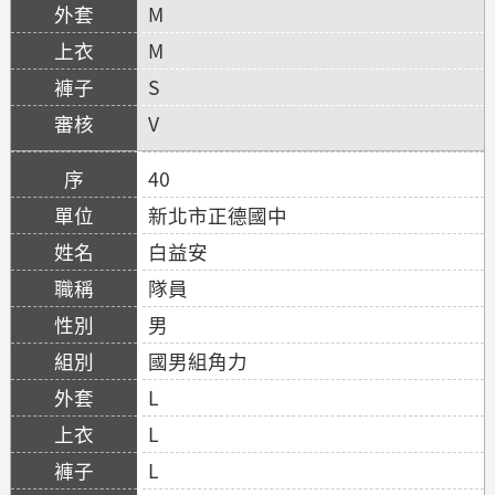
M
M
S
V
40
新北市正德國中
白益安
隊員
男
國男組角力
L
L
L