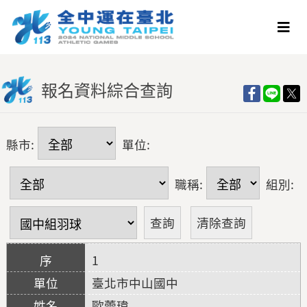
報名資料綜合查詢
縣市:
單位:
職稱:
組別:
1
臺北市中山國中
歐蕓瑋