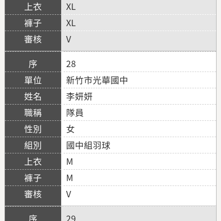
XL
XL
V
28
新竹市光華國中
李妍妍
隊員
女
國中組羽球
M
M
V
29