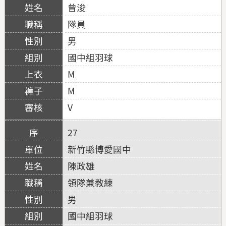
曾浚
隊員
男
國中組羽球
M
M
V
27
新竹縣博愛國中
陳政雄
領隊兼教練
男
國中組羽球