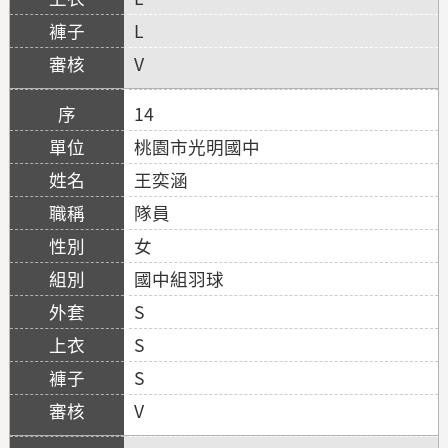
L
V
14
桃園市光明國中
王奕涵
隊員
女
國中組羽球
S
S
S
V