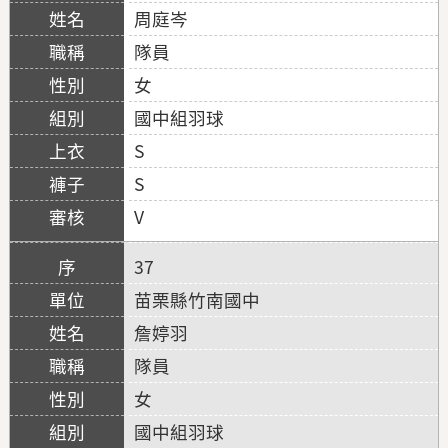
周庭岑
隊員
女
國中組羽球
S
S
V
37
苗栗縣竹南國中
詹婷羽
隊員
女
國中組羽球