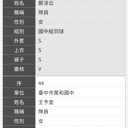
鄭淳云
隊員
女
國中組羽球
S
S
S
V
44
臺中市萬和國中
王予宣
隊員
女