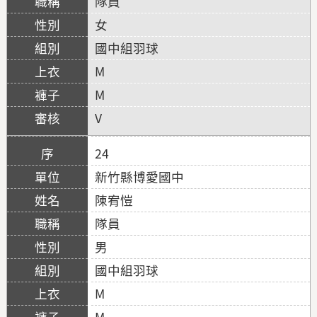
隊員
女
國中組羽球
M
M
V
24
新竹縣博愛國中
陳宥愷
隊員
男
國中組羽球
M
M