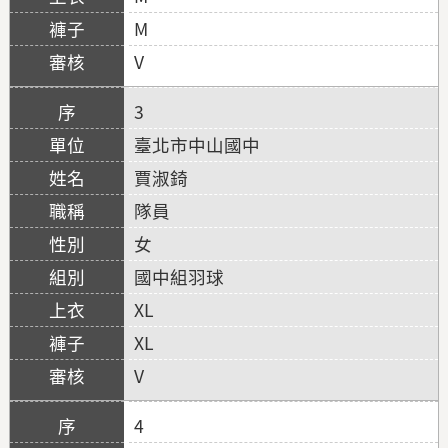
M
V
3
臺北市中山國中
賈淑錡
隊員
女
國中組羽球
XL
XL
V
4