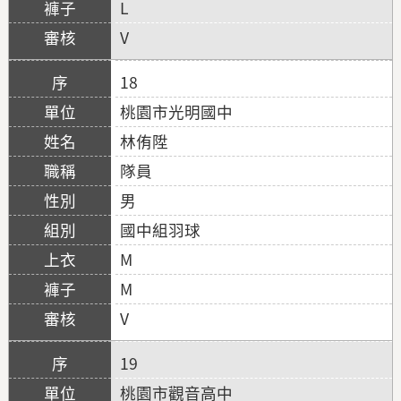
L
V
18
桃園市光明國中
林侑陞
隊員
男
國中組羽球
M
M
V
19
桃園市觀音高中