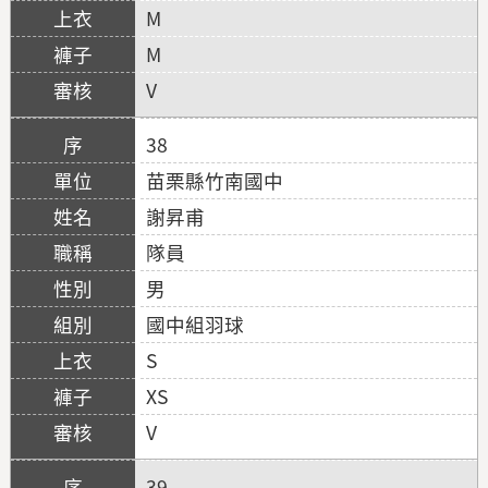
M
M
V
38
苗栗縣竹南國中
謝昇甫
隊員
男
國中組羽球
S
XS
V
39