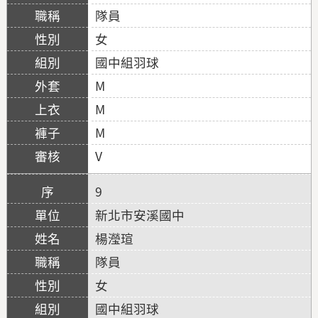
隊員
女
國中組羽球
M
M
M
V
9
新北市安溪國中
楊瀅瑄
隊員
女
國中組羽球