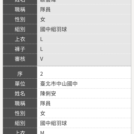
隊員
女
國中組羽球
L
L
V
2
臺北市中山國中
陳俐安
隊員
女
國中組羽球
M