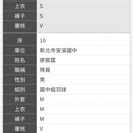
S
S
V
10
新北市安溪國中
廖宸霆
隊員
男
國中組羽球
M
M
M
V