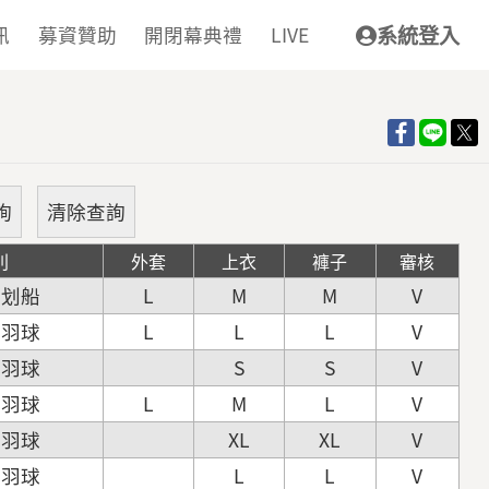
訊
募資贊助
開閉幕典禮
LIVE
系統登入
別
外套
上衣
褲子
審核
組划船
L
M
M
V
組羽球
L
L
L
V
組羽球
S
S
V
組羽球
L
M
L
V
組羽球
XL
XL
V
組羽球
L
L
V