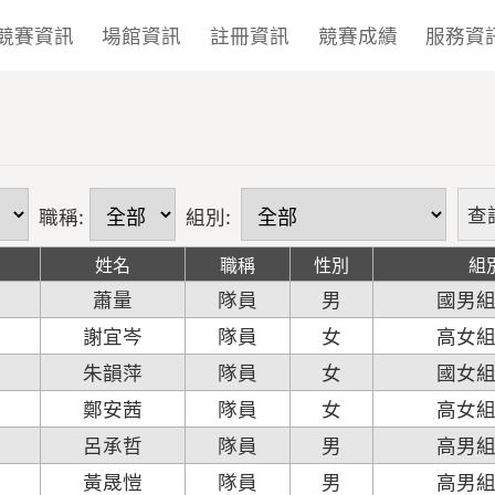
競賽資訊
場館資訊
註冊資訊
競賽成績
服務資
職稱:
組別:
姓名
職稱
性別
組
蕭量
隊員
男
國男
謝宜岑
隊員
女
高女
朱韻萍
隊員
女
國女
鄭安茜
隊員
女
高女
呂承哲
隊員
男
高男
黃晟愷
隊員
男
高男