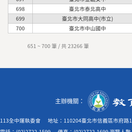
698
臺北市泰北高中
699
臺北市大同高中(市立)
700
臺北市中山國中
651 ~ 700 筆 / 共 23266 筆
主辦機關：
113全中運執委會
地址：110204臺北市信義區市府路1
電話：(02)2722-1599
傳真：(02)2722-1699
瀏覽人數：