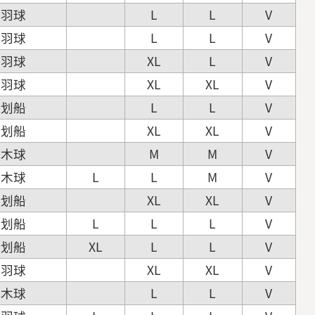
組羽球
L
L
V
組羽球
L
L
V
組羽球
XL
L
V
組羽球
XL
XL
V
組划船
L
L
V
組划船
XL
XL
V
組木球
M
M
V
組木球
L
L
M
V
組划船
XL
XL
V
組划船
L
L
L
V
組划船
XL
L
L
V
組羽球
XL
XL
V
組木球
L
L
V