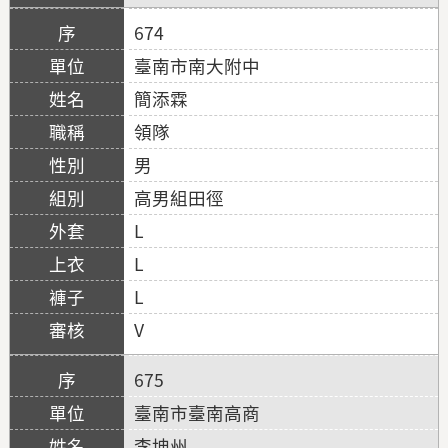
674
臺南市南大附中
簡添霖
領隊
男
高男組田徑
L
L
L
V
675
臺南市臺南高商
李坤州