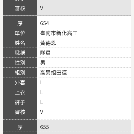
V
654
臺南市新化高工
黃德恩
隊員
男
高男組田徑
L
L
L
V
655