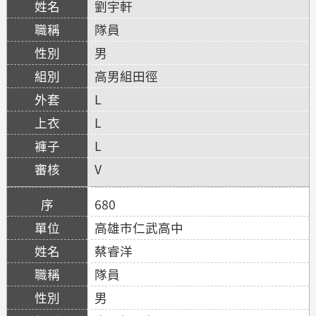
劉宇軒
隊員
男
高男組田徑
L
L
L
V
680
高雄市仁武高中
蔡睿洋
隊員
男