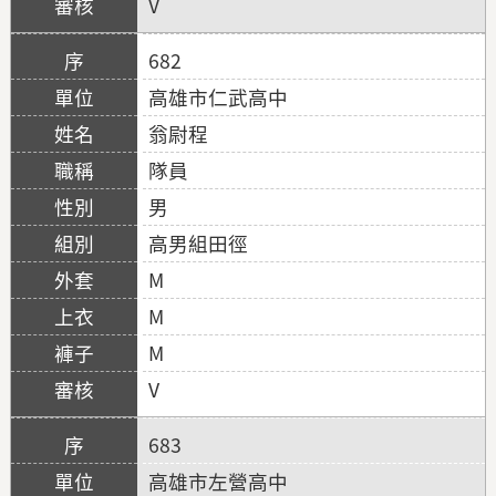
V
682
高雄市仁武高中
翁尉程
隊員
男
高男組田徑
M
M
M
V
683
高雄市左營高中