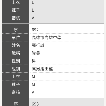
L
L
V
692
高雄市高雄中學
鄂行誠
隊員
男
高男組田徑
M
M
V
693