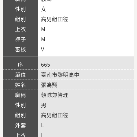
女
高男組田徑
M
M
V
665
臺南市黎明高中
張為翔
領隊兼管理
男
高男組田徑
L
L