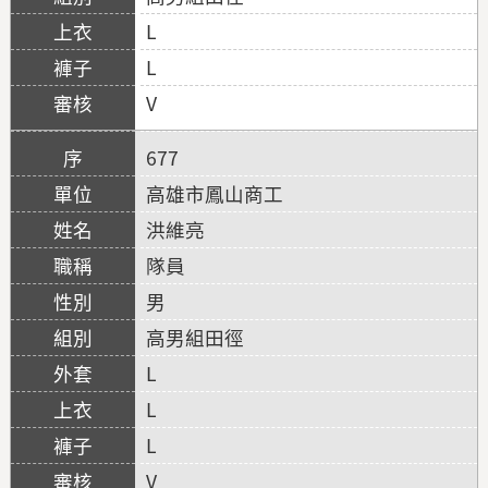
L
L
V
677
高雄市鳳山商工
洪維亮
隊員
男
高男組田徑
L
L
L
V