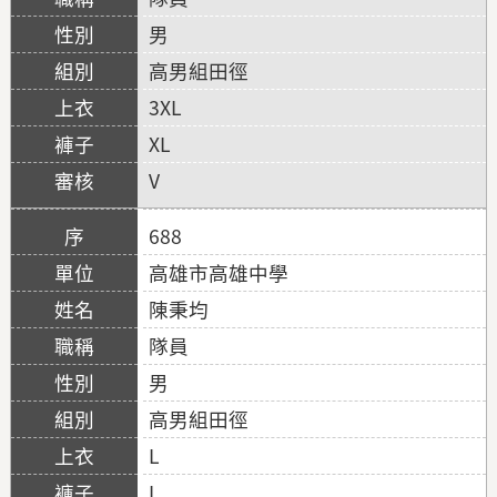
男
高男組田徑
3XL
XL
V
688
高雄市高雄中學
陳秉均
隊員
男
高男組田徑
L
L