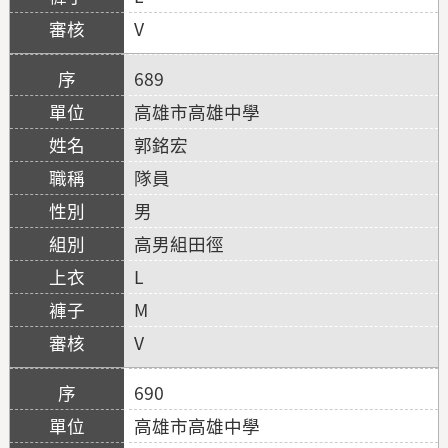
V
689
高雄市高雄中學
郭銘宏
隊員
男
高男組田徑
L
M
V
690
高雄市高雄中學