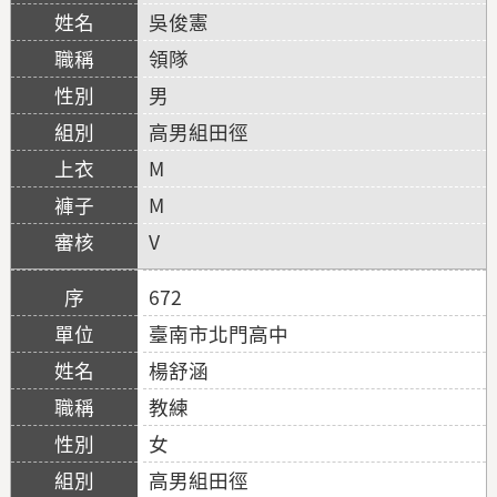
吳俊憲
領隊
男
高男組田徑
M
M
V
672
臺南市北門高中
楊舒涵
教練
女
高男組田徑