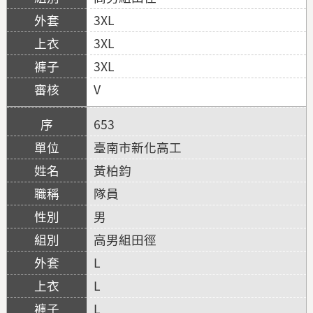
3XL
3XL
3XL
V
653
臺南市新化高工
黃柏鈞
隊員
男
高男組田徑
L
L
L