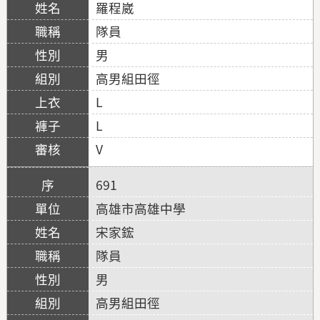
羅程崴
隊員
男
高男組田徑
L
L
V
691
高雄市高雄中學
宋家鋐
隊員
男
高男組田徑