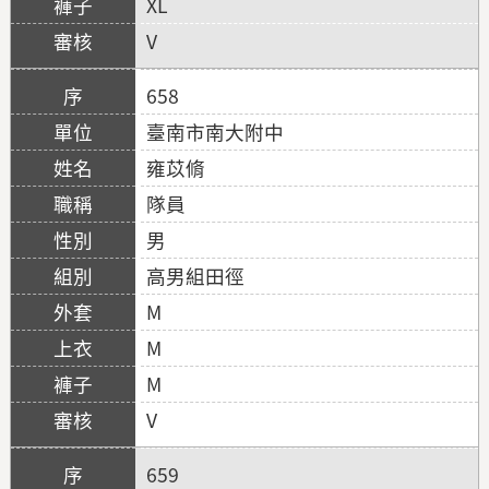
XL
V
658
臺南市南大附中
雍苡脩
隊員
男
高男組田徑
M
M
M
V
659