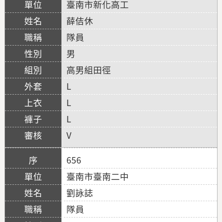
臺南市新化高工
薛佶休
隊員
男
高男組田徑
L
L
L
V
656
臺南市臺南二中
劉詠誌
隊員