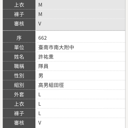
M
M
V
662
臺南市南大附中
許祐熏
隊員
男
高男組田徑
L
L
L
V