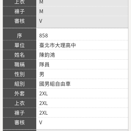
M
M
V
858
臺北市大理高中
陳鈞鴻
隊員
男
國男組自由車
2XL
2XL
2XL
V