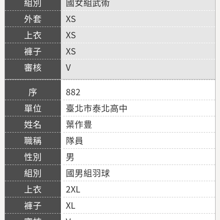
國女組武術
XS
XS
XS
V
882
臺北市泰北高中
葉作豊
隊員
男
國男組羽球
2XL
XL