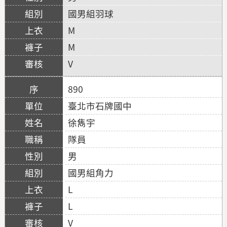
國男組羽球
M
M
V
890
臺北市石牌國中
徐雋宇
隊員
男
國男組角力
L
L
V