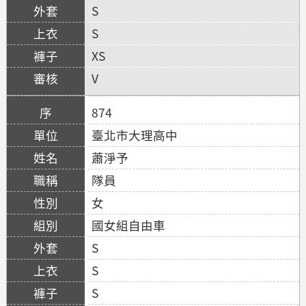
S
S
XS
V
874
臺北市大理高中
蕭淨予
隊員
女
國女組自由車
S
S
S