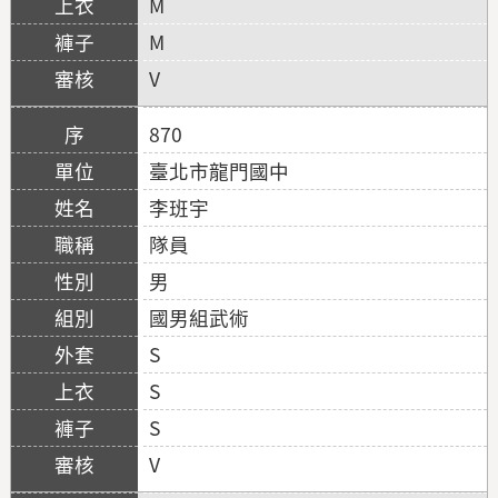
M
M
V
870
臺北市龍門國中
李班宇
隊員
男
國男組武術
S
S
S
V