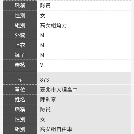
隊員
女
高女組角力
M
M
M
V
873
臺北市大理高中
陳則寧
隊員
女
高女組自由車