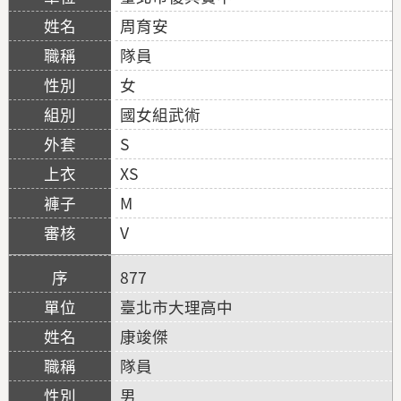
周育安
隊員
女
國女組武術
S
XS
M
V
877
臺北市大理高中
康竣傑
隊員
男