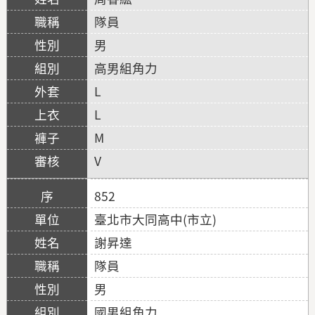
隊員
男
高男組角力
L
L
M
V
852
臺北市大同高中(市立)
謝昇達
隊員
男
國男組角力