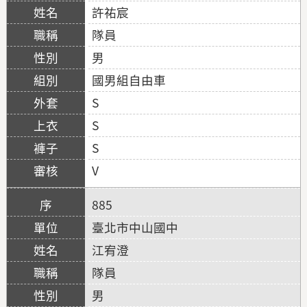
許祐宸
隊員
男
國男組自由車
S
S
S
V
885
臺北市中山國中
江宥澄
隊員
男