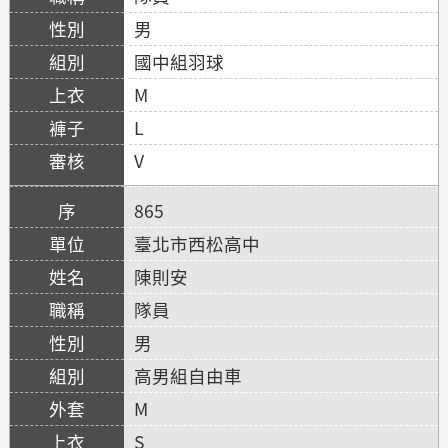
男
國中組羽球
M
L
V
865
臺北市西松高中
陳則安
隊員
男
高男組自由車
M
S