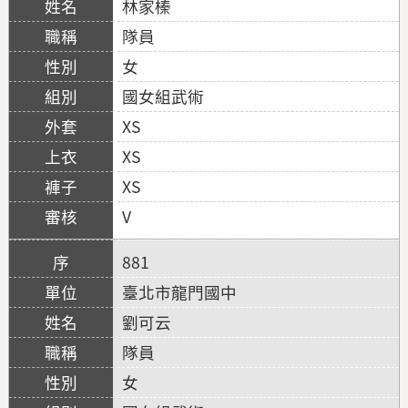
林家榛
隊員
女
國女組武術
XS
XS
XS
V
881
臺北市龍門國中
劉可云
隊員
女