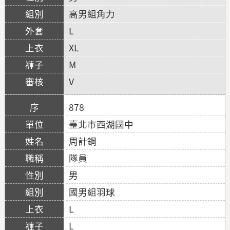
高男組角力
L
XL
M
V
878
臺北市西湖國中
周計鋼
隊員
男
國男組羽球
L
L