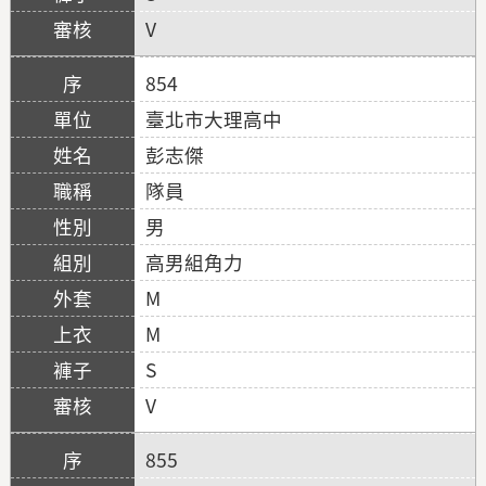
V
854
臺北市大理高中
彭志傑
隊員
男
高男組角力
M
M
S
V
855