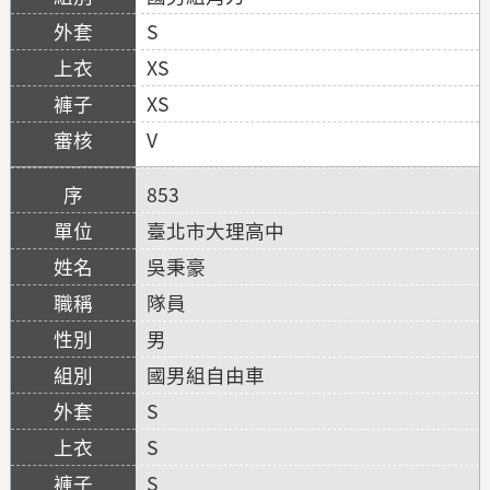
S
XS
XS
V
853
臺北市大理高中
吳秉豪
隊員
男
國男組自由車
S
S
S