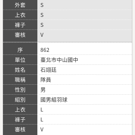
S
S
S
V
862
臺北市中山國中
石翊廷
隊員
男
國男組羽球
L
L
V