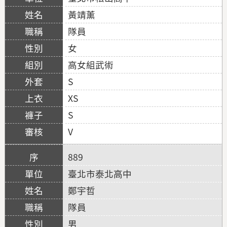
黃靖薰
隊員
女
高女組武術
S
XS
S
V
889
臺北市泰北高中
鄭宇哲
隊員
男