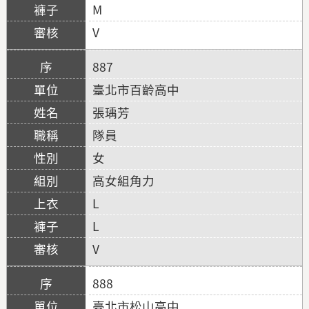
M
V
887
臺北市百齡高中
張瑀芳
隊員
女
高女組角力
L
L
V
888
臺北市松山高中