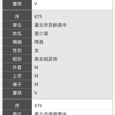
V
875
臺北市百齡高中
張少粢
隊員
女
高女組武術
M
M
M
V
876
臺北市復興實中