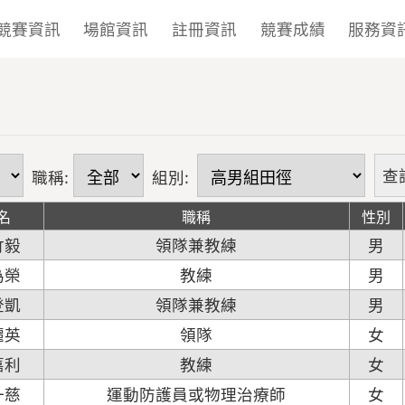
競賽資訊
場館資訊
註冊資訊
競賽成績
服務資
職稱:
組別:
名
職稱
性別
竹毅
領隊兼教練
男
為榮
教練
男
登凱
領隊兼教練
男
麗英
領隊
女
嘉利
教練
女
一慈
運動防護員或物理治療師
女