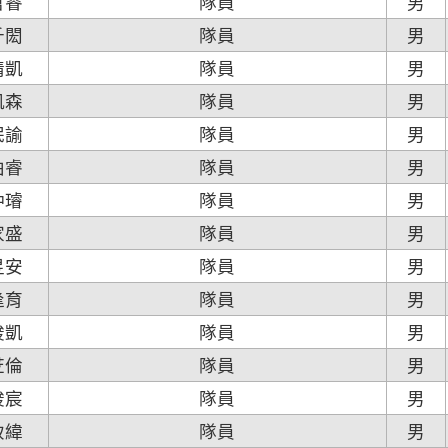
哲睿
隊員
男
千閎
隊員
男
情凱
隊員
男
凱森
隊員
男
泯諭
隊員
男
柏睿
隊員
男
仲璿
隊員
男
家盛
隊員
男
昱安
隊員
男
逢育
隊員
男
竣凱
隊員
男
苙倫
隊員
男
竣宸
隊員
男
致緯
隊員
男