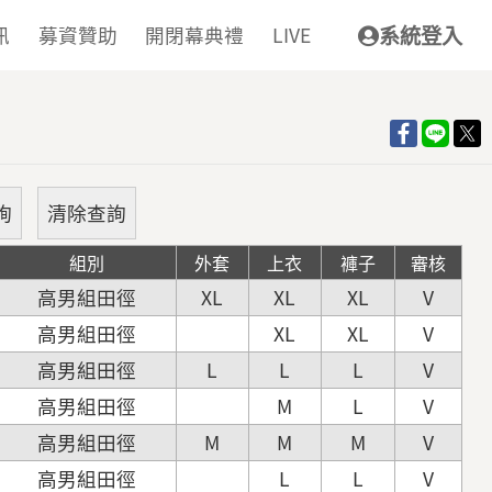
訊
募資贊助
開閉幕典禮
LIVE
系統登入
組別
外套
上衣
褲子
審核
高男組田徑
XL
XL
XL
V
高男組田徑
XL
XL
V
高男組田徑
L
L
L
V
高男組田徑
M
L
V
高男組田徑
M
M
M
V
高男組田徑
L
L
V