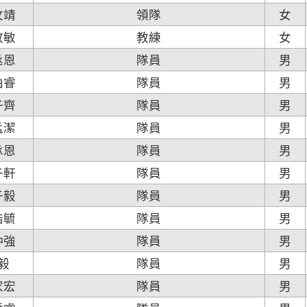
汶靖
領隊
女
敬敏
教練
女
丞恩
隊員
男
柏睿
隊員
男
子齊
隊員
男
孟潔
隊員
男
承恩
隊員
男
子軒
隊員
男
子毅
隊員
男
浩毓
隊員
男
仲強
隊員
男
毅
隊員
男
家宏
隊員
男