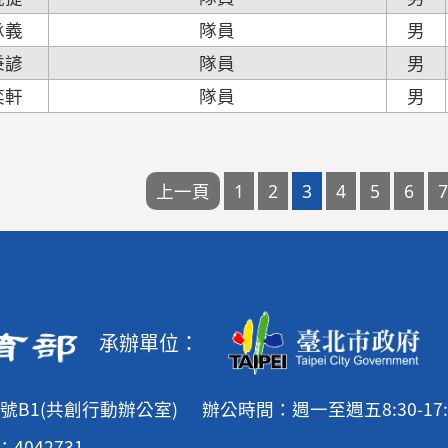
承義
隊員
男
秉諺
隊員
男
奕軒
隊員
男
承辦單位：
號B1(共創行動辦公室)
辦公時間：週一至週五8:30-17:
4042731