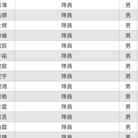
宥澤
隊員
男
祐傑
隊員
男
上傑
隊員
男
暐倫
隊員
男
賦辰
隊員
男
子祐
隊員
男
健宸
隊員
男
宏宇
隊員
男
潮鴻
隊員
男
智皓
隊員
男
彥霆
隊員
男
宥丞
隊員
男
柏霆
隊員
男
琨捷
隊員
男