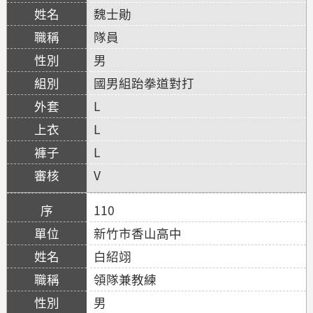
魏士勛
隊員
男
國男組跆拳道對打
L
L
L
V
110
新竹市香山高中
白紹翊
領隊兼教練
男