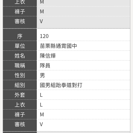
M
M
V
120
苗栗縣通霄國中
陳信燁
隊員
男
國男組跆拳道對打
L
L
M
V