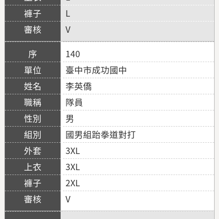
L
V
140
臺中市成功國中
李英僑
隊員
男
國男組跆拳道對打
3XL
3XL
2XL
V