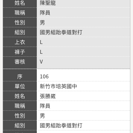
陳聖龍
隊員
男
國男組跆拳道對打
L
L
V
106
新竹市培英國中
張勝崴
隊員
男
國男組跆拳道對打