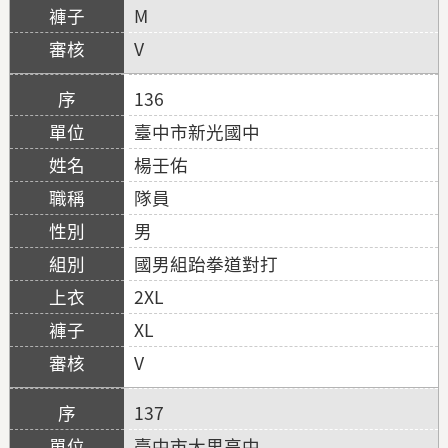
M
V
136
臺中市新光國中
楊壬佑
隊員
男
國男組跆拳道對打
2XL
XL
V
137
臺中市大里高中