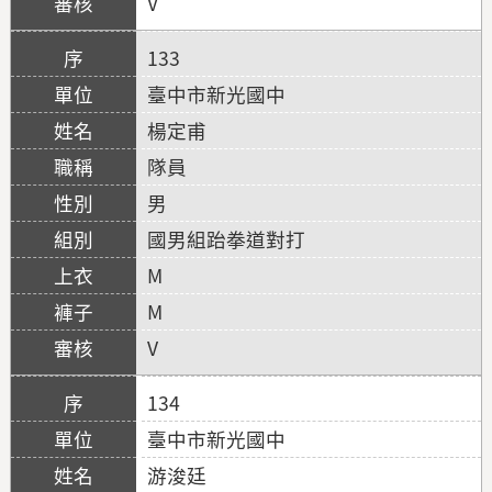
V
133
臺中市新光國中
楊定甫
隊員
男
國男組跆拳道對打
M
M
V
134
臺中市新光國中
游浚廷