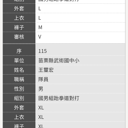
L
L
M
V
115
苗栗縣武術國中小
王璽宏
隊員
男
國男組跆拳道對打
XL
XL
XL