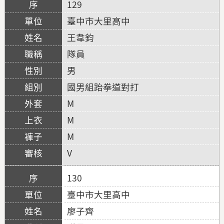
129
臺中市大里高中
王韋鈞
隊員
男
國男組跆拳道對打
M
M
M
V
130
臺中市大里高中
廖子齊