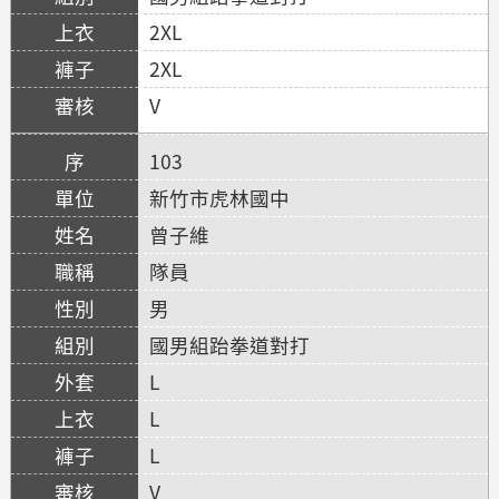
2XL
2XL
V
103
新竹市虎林國中
曾子維
隊員
男
國男組跆拳道對打
L
L
L
V