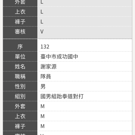
L
L
L
V
132
臺中市成功國中
謝家源
隊員
男
國男組跆拳道對打
M
M
M