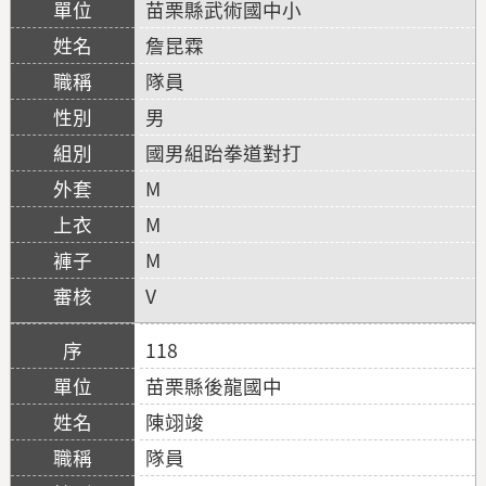
苗栗縣武術國中小
詹昆霖
隊員
男
國男組跆拳道對打
M
M
M
V
118
苗栗縣後龍國中
陳翊竣
隊員