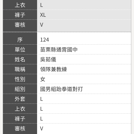
L
XL
V
124
苗栗縣通霄國中
吳茹儀
領隊兼教練
女
國男組跆拳道對打
L
L
L
V