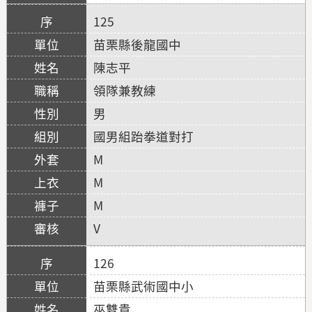
125
苗栗縣後龍國中
陳志平
領隊兼教練
男
國男組跆拳道對打
M
M
M
V
126
苗栗縣武術國中小
巫雙貴