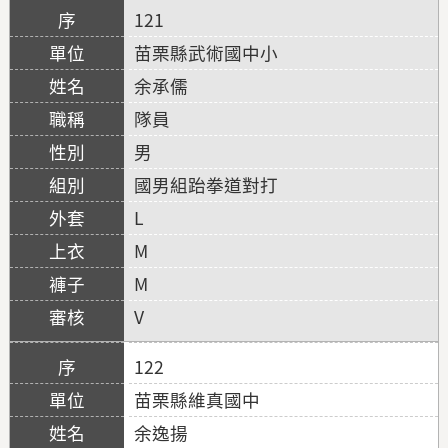
121
苗栗縣武術國中小
余承儒
隊員
男
國男組跆拳道對打
L
M
M
V
122
苗栗縣維真國中
余逸揚