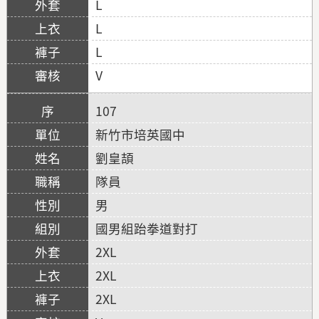
L
L
L
V
107
新竹市培英國中
劉皇頡
隊員
男
國男組跆拳道對打
2XL
2XL
2XL