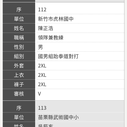
112
新竹市虎林國中
陳正浩
領隊兼教練
男
國男組跆拳道對打
2XL
2XL
2XL
V
113
苗栗縣武術國中小
吳辰亥