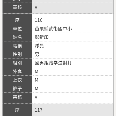
V
116
苗栗縣武術國中小
彭新印
隊員
男
國男組跆拳道對打
M
M
M
V
117