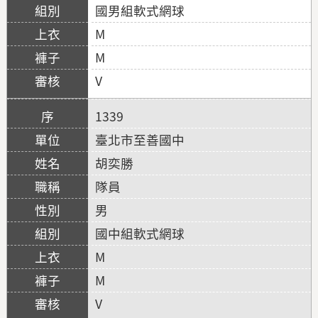
國男組軟式網球
M
M
V
1339
臺北市至善國中
胡奕勝
隊員
男
國中組軟式網球
M
M
V