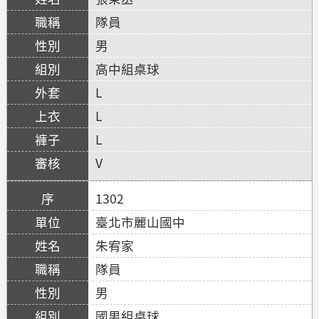
隊員
男
高中組桌球
L
L
L
V
1302
臺北市麗山國中
朱宥家
隊員
男
國男組桌球