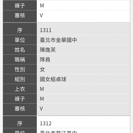
M
V
1311
臺北市金華國中
陳逸芙
隊員
女
國女組桌球
M
M
V
1312
臺北市華江高中