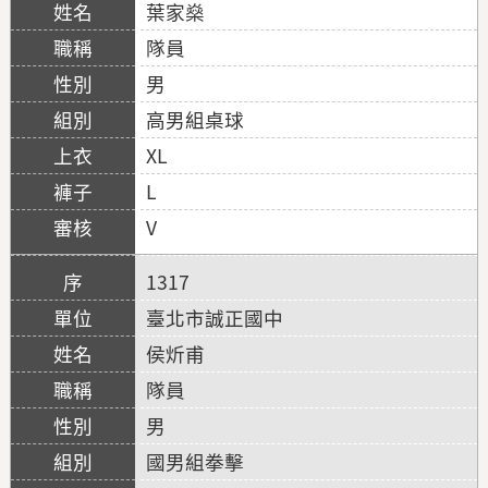
葉家燊
隊員
男
高男組桌球
XL
L
V
1317
臺北市誠正國中
侯炘甫
隊員
男
國男組拳擊