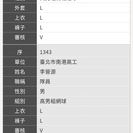
L
L
L
V
1343
臺北市南港高工
李晉源
隊員
男
高男組網球
L
L
V