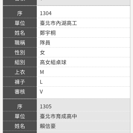
1304
臺北市內湖高工
鄭宇桐
隊員
女
高女組桌球
M
L
V
1305
臺北市育成高中
賴信豪