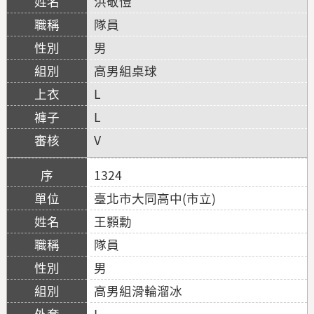
洪敬愷
隊員
男
高男組桌球
L
L
V
1324
臺北市大同高中(市立)
王顥勳
隊員
男
高男組滑輪溜冰
L