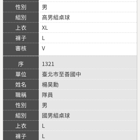
男
高男組桌球
XL
L
V
1321
臺北市至善國中
楊昊勳
隊員
男
國男組桌球
L
L