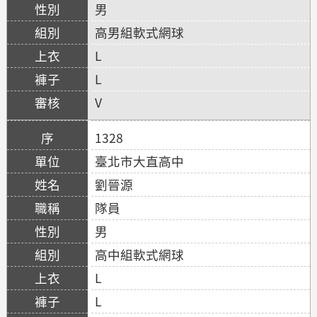
男
高男組軟式網球
L
L
V
1328
臺北市大直高中
劉晉源
隊員
男
高中組軟式網球
L
L