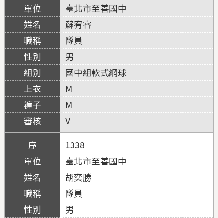
臺北市至善國中
蘇宥睿
隊員
男
國中組軟式網球
M
M
V
1338
臺北市至善國中
胡奕勝
隊員
男