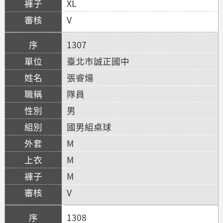
XL
V
1307
臺北市誠正國中
張睿煬
隊員
男
國男組桌球
M
M
M
V
1308