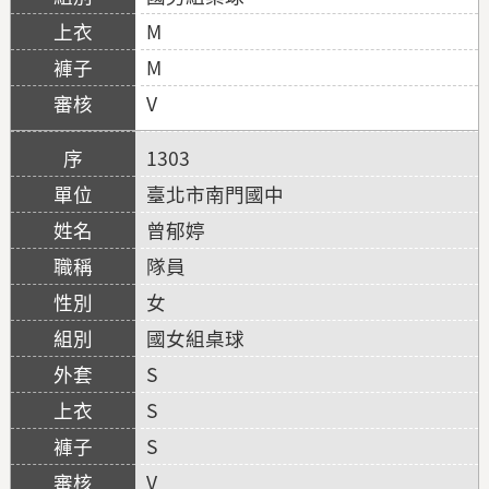
M
M
V
1303
臺北市南門國中
曾郁婷
隊員
女
國女組桌球
S
S
S
V