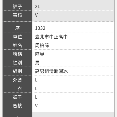
XL
V
1332
臺北市中正高中
周柏諦
隊員
男
高男組滑輪溜冰
L
L
L
V