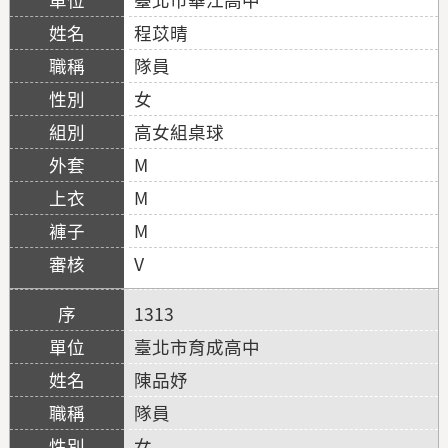
程苡晴
隊員
女
高女組桌球
M
M
M
V
1313
臺北市育成高中
陳品妤
隊員
女