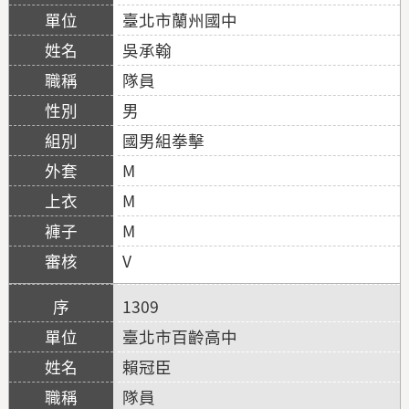
臺北市蘭州國中
吳承翰
隊員
男
國男組拳擊
M
M
M
V
1309
臺北市百齡高中
賴冠臣
隊員