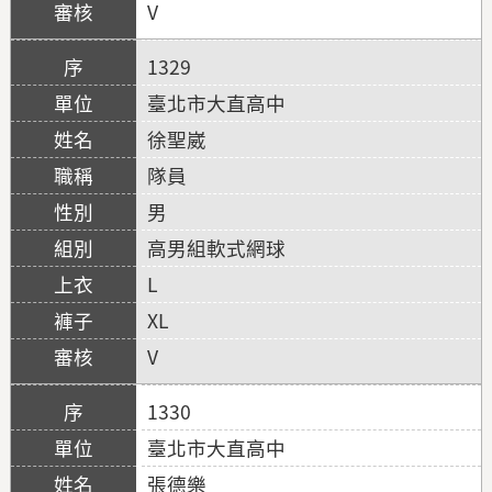
V
1329
臺北市大直高中
徐聖崴
隊員
男
高男組軟式網球
L
XL
V
1330
臺北市大直高中
張德樂