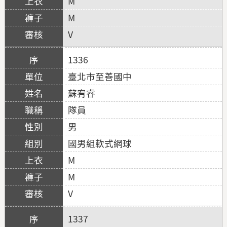
M
M
V
1336
臺北市至善國中
蘇宥睿
隊員
男
國男組軟式網球
M
M
V
1337