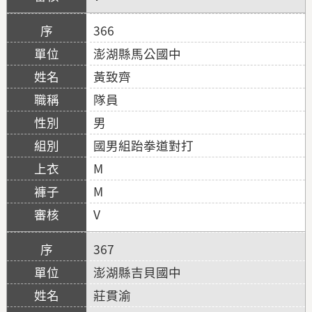
366
澎湖縣馬公國中
黃致齊
隊員
男
國男組跆拳道對打
M
M
V
367
澎湖縣吉貝國中
莊貫渝