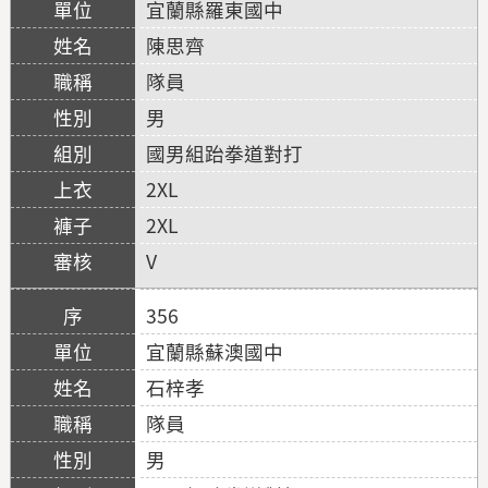
宜蘭縣羅東國中
陳思齊
隊員
男
國男組跆拳道對打
2XL
2XL
V
356
宜蘭縣蘇澳國中
石梓孝
隊員
男