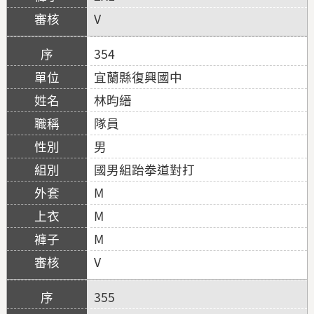
V
354
宜蘭縣復興國中
林昀縉
隊員
男
國男組跆拳道對打
M
M
M
V
355