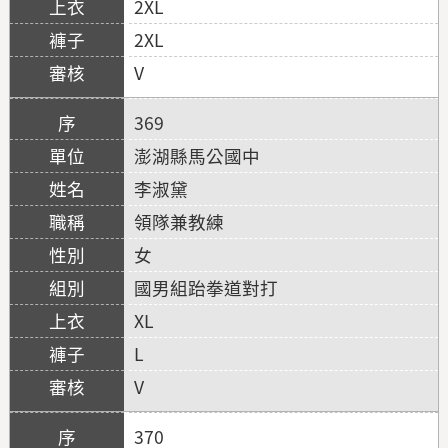
2XL
2XL
V
369
澎湖縣馬公國中
李淑黛
領隊兼教練
女
國男組跆拳道對打
XL
L
V
370