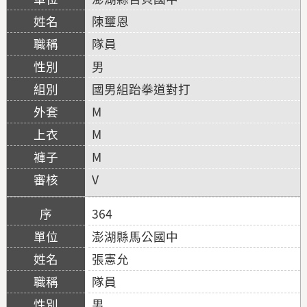
陳璽恩
隊員
男
國男組跆拳道對打
M
M
M
V
364
澎湖縣馬公國中
張憲允
隊員
男