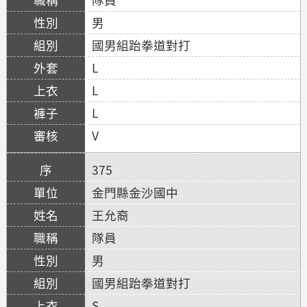
男
國男組跆拳道對打
L
L
L
V
375
金門縣金沙國中
王允裔
隊員
男
國男組跆拳道對打
S