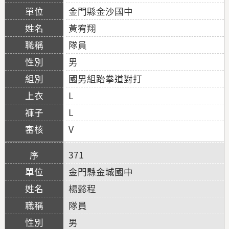
金門縣金沙國中
黃宥翔
隊員
男
國男組跆拳道對打
L
L
V
371
金門縣金城國中
楊懿程
隊員
男