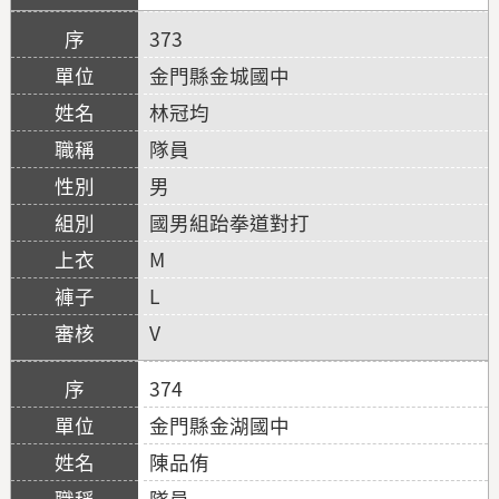
373
金門縣金城國中
林冠均
隊員
男
國男組跆拳道對打
M
L
V
374
金門縣金湖國中
陳品侑
隊員