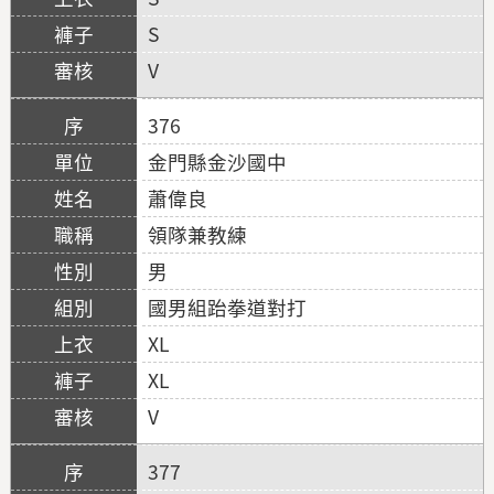
S
V
376
金門縣金沙國中
蕭偉良
領隊兼教練
男
國男組跆拳道對打
XL
XL
V
377