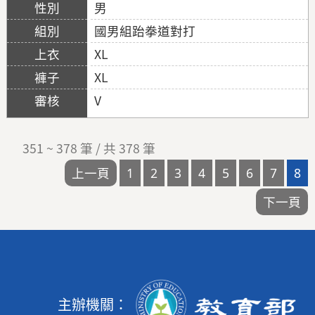
男
國男組跆拳道對打
XL
XL
V
351 ~ 378 筆 / 共 378 筆
主辦機關：