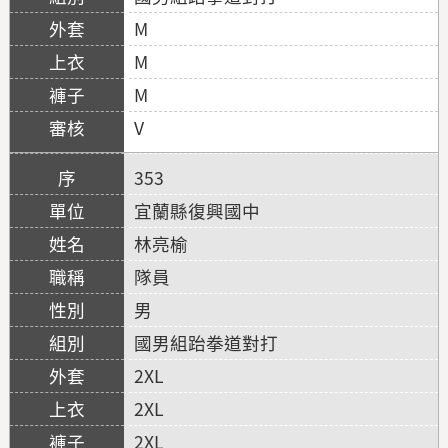
M
M
M
V
353
宜蘭縣復興國中
林亮榆
隊員
男
國男組跆拳道對打
2XL
2XL
2XL