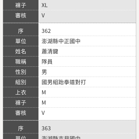
XL
V
362
澎湖縣中正國中
蕭清鍵
隊員
男
國男組跆拳道對打
M
M
V
363
澎湖縣吉貝國中