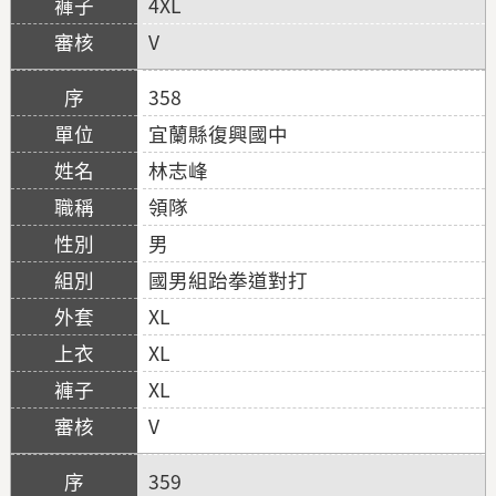
4XL
V
358
宜蘭縣復興國中
林志峰
領隊
男
國男組跆拳道對打
XL
XL
XL
V
359