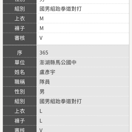
國男組跆拳道對打
M
M
V
365
澎湖縣馬公國中
盧彥宇
隊員
男
國男組跆拳道對打
L
L
V