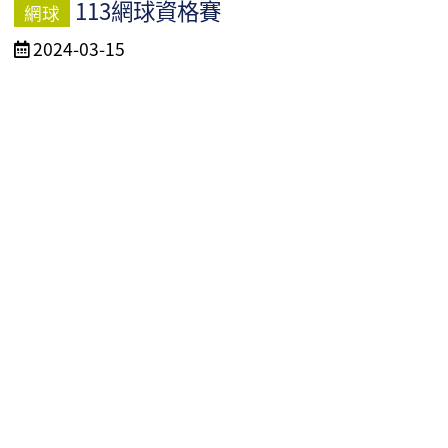
113網球資格賽
網球
活
2024-03-15
動
日
期