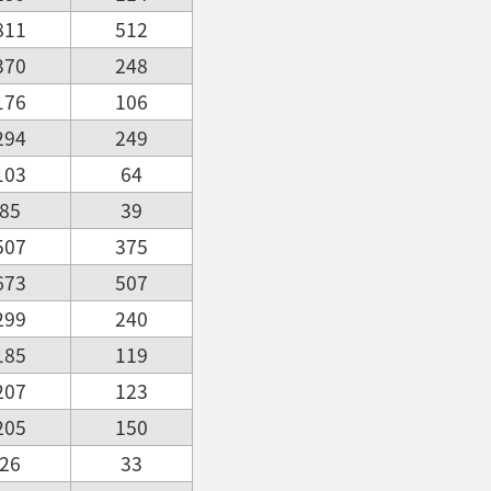
811
512
370
248
176
106
294
249
103
64
85
39
507
375
673
507
299
240
185
119
207
123
205
150
26
33