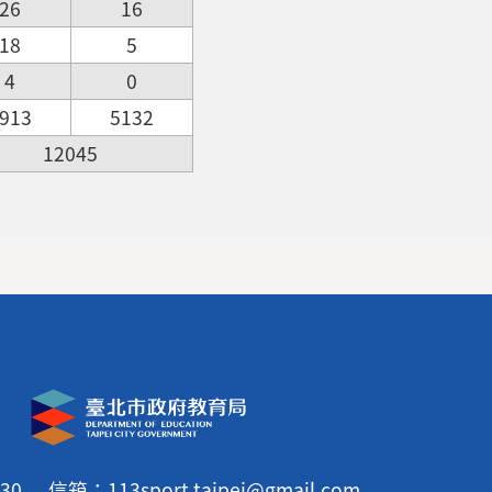
26
16
18
5
4
0
913
5132
12045
30
信箱：113sport.taipei@gmail.com