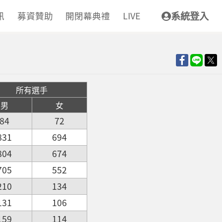
訊
募資贊助
開閉幕典禮
LIVE
系統登入
所有選手
男
女
84
72
831
694
804
674
705
552
210
134
131
106
159
114