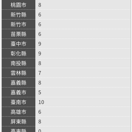
8
6
6
6
9
9
8
7
8
5
10
6
8
0