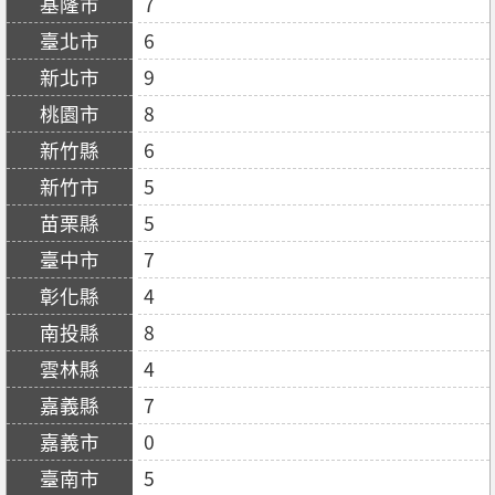
7
6
9
8
6
5
5
7
4
8
4
7
0
5