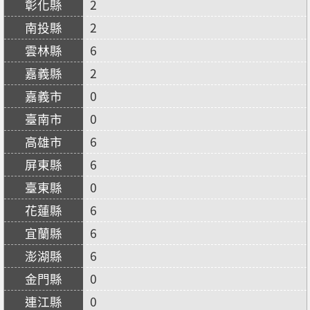
2
2
6
2
0
0
6
6
0
6
6
6
0
0