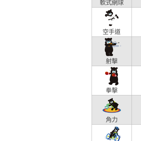
軟式網球
空手道
射擊
拳擊
角力