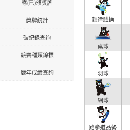
應(已)頒獎牌
韻律體操
獎牌統計
破紀錄查詢
桌球
競賽種類錦標
歷年成績查詢
羽球
網球
跆拳道品勢