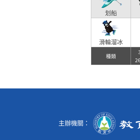
划船
滑輪溜冰
種類
2
主辦機關：