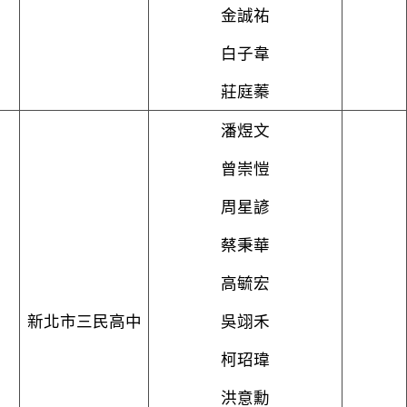
金誠祐
白子韋
莊庭蓁
潘煜文
曾崇愷
周星諺
蔡秉華
高毓宏
新北市三民高中
吳翊禾
柯玿瑋
洪意勳