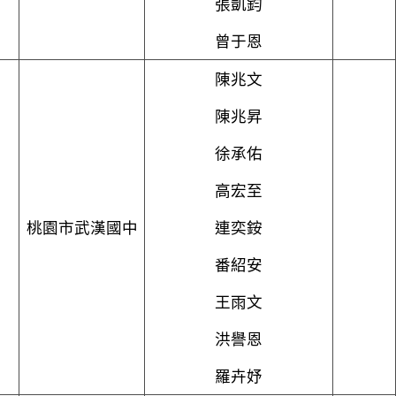
張凱鈞
曾于恩
陳兆文
陳兆昇
徐承佑
高宏至
桃園市武漢國中
連奕銨
番紹安
王雨文
洪譽恩
羅卉妤