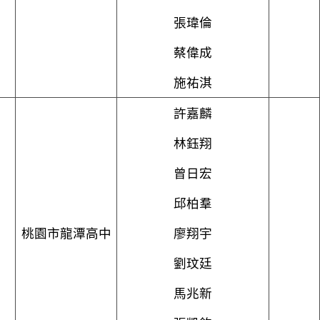
張瑋倫
蔡偉成
施祐淇
許嘉麟
林鈺翔
曾日宏
邱柏羣
桃園市龍潭高中
廖翔宇
劉玟廷
馬兆新