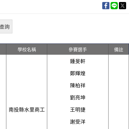
學校名稱
參賽選手
備註
鍾旻軒
鄭輝煌
陳柏祥
劉亮坤
南投縣水里商工
王明捷
謝受洋