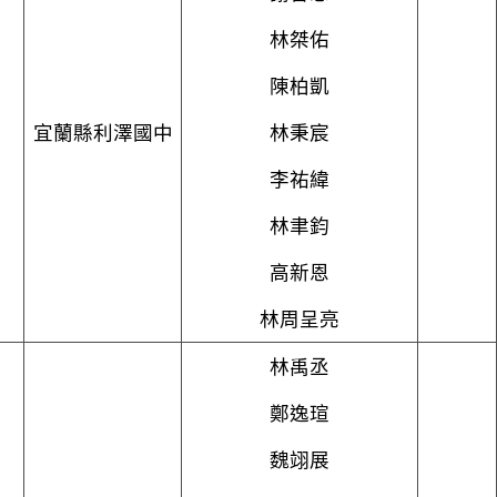
林桀佑
陳柏凱
宜蘭縣利澤國中
林秉宸
李祐緯
林聿鈞
高新恩
林周呈亮
林禹丞
鄭逸瑄
魏翊展