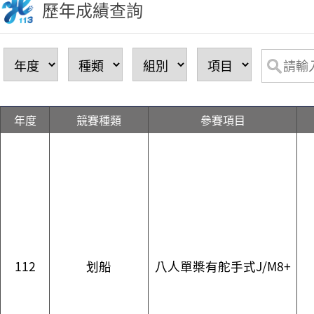
歷年成績查詢
年度
競賽種類
參賽項目
112
划船
八人單槳有舵手式J/M8+