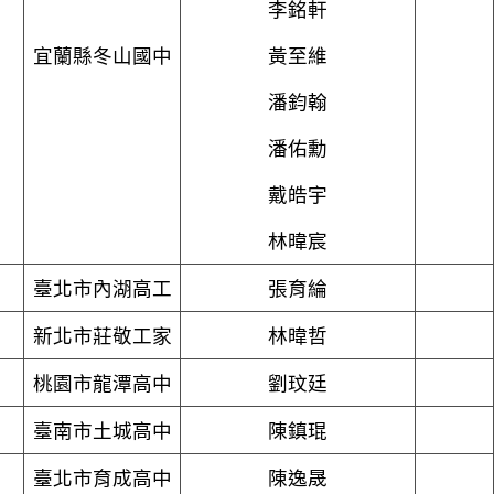
李銘軒
宜蘭縣冬山國中
黃至維
潘鈞翰
潘佑勳
戴皓宇
林暐宸
臺北市內湖高工
張育綸
新北市莊敬工家
林暐哲
桃園市龍潭高中
劉玟廷
臺南市土城高中
陳鎮琨
臺北市育成高中
陳逸晟