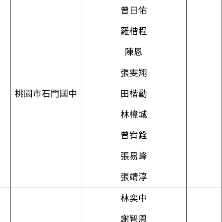
曾日佑
羅楷程
陳恩
張雯翔
桃園市石門國中
田楷勳
林椲城
曾宥銓
張易峰
張靖淳
林奕中
謝智恩