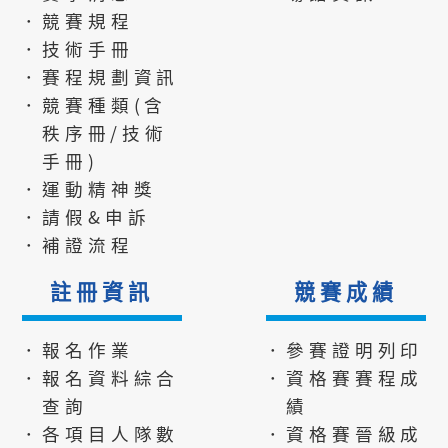
．競賽規程
．技術手冊
．賽程規劃資訊
．競賽種類(含
秩序冊/技術
手冊)
．運動精神獎
．請假&申訴
．補證流程
註冊資訊
競賽成績
．報名作業
．參賽證明列印
．報名資料綜合
．資格賽賽程成
查詢
績
．各項目人隊數
．資格賽晉級成