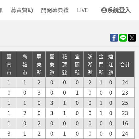
訊
募資贊助
開閉幕典禮
LIVE
系統登入
臺
高
屏
臺
花
宜
澎
金
連
南
雄
東
東
蓮
蘭
湖
門
江
合計
市
市
縣
縣
縣
縣
縣
縣
縣
1
1
2
0
0
0
2
1
0
24
0
0
3
0
0
1
0
0
0
23
1
1
0
3
1
0
0
1
0
25
1
2
0
3
1
0
0
1
0
23
1
0
2
0
0
0
0
0
0
16
3
1
2
0
1
0
0
0
0
24