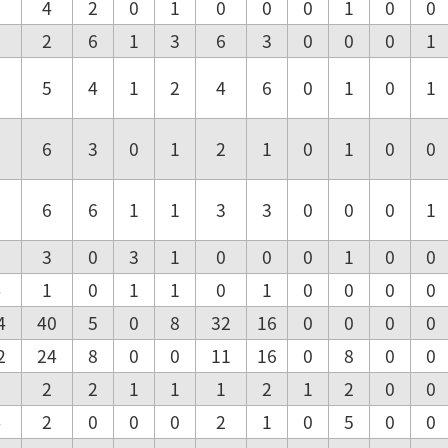
6
4
2
0
1
0
0
0
1
0
0
6
2
6
1
3
6
3
0
0
0
1
6
5
4
1
2
4
6
0
1
0
1
6
6
3
0
1
2
1
0
1
0
0
6
6
6
1
1
3
3
0
0
0
1
3
3
0
3
1
0
0
0
1
0
0
4
1
0
1
1
0
1
0
0
0
0
4
40
5
0
8
32
16
0
0
0
0
2
24
8
0
0
11
16
0
8
0
0
3
2
2
1
1
1
2
1
2
0
0
4
2
0
0
0
2
1
0
5
0
0