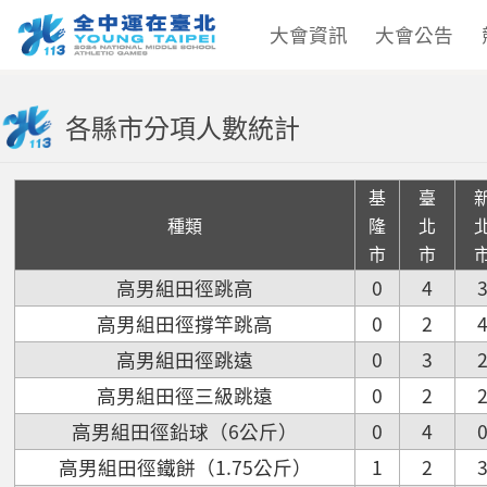
大會資訊
大會公告
各縣市分項人數統計
基
臺
種類
隆
北
市
市
高男組田徑跳高
0
4
高男組田徑撐竿跳高
0
2
高男組田徑跳遠
0
3
高男組田徑三級跳遠
0
2
高男組田徑鉛球（6公斤）
0
4
高男組田徑鐵餅（1.75公斤）
1
2