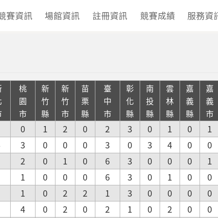
競賽資訊
場館資訊
註冊資訊
競賽成績
服務資
新
桃
新
新
苗
臺
彰
南
雲
嘉
嘉
北
園
竹
竹
栗
中
化
投
林
義
義
市
市
縣
市
縣
市
縣
縣
縣
縣
市
3
0
1
2
0
2
3
0
1
0
1
4
3
0
0
0
3
0
3
4
0
0
2
2
0
1
0
6
3
0
0
0
1
2
1
0
0
0
6
3
0
1
0
0
0
1
0
2
2
1
3
0
0
0
0
3
4
0
2
0
2
1
0
2
0
0