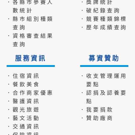
．各縣市參賽人
．獎牌統計
數統計
．破紀錄查詢
．縣市組別種類
．競賽種類錦標
查詢
．歷年成績查詢
．資格審查結果
查詢
服務資訊
募資贊助
．住宿資訊
．收支管理運用
．餐飲美食
要點
．合作商家優惠
．認捐及認養要
．醫護資訊
點
．觀光旅遊
．我要捐款
．藝文活動
．贊助廠商
．交通資訊
．保險資訊