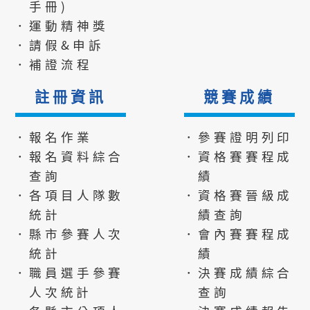
手冊)
．運動精神獎
．請假&申訴
．補證流程
註冊資訊
競賽成績
．報名作業
．參賽證明列印
．報名資料綜合
．資格賽賽程成
查詢
績
．各項目人隊數
．資格賽晉級成
統計
績查詢
．縣市參賽人次
．會內賽賽程成
統計
績
．職員選手參賽
．決賽成績綜合
人次統計
查詢