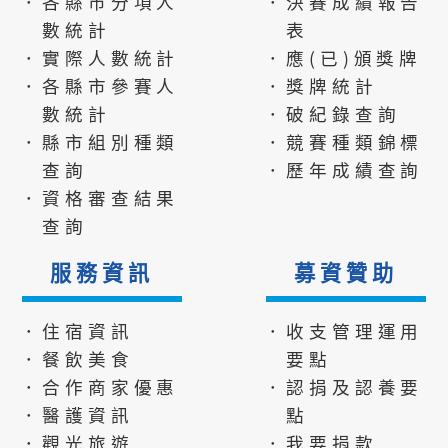
．各縣市分項人
．決賽成績報告
數統計
表
．實際人數統計
．應(已)頒獎牌
．各縣市參賽人
．獎牌統計
數統計
．破紀錄查詢
．縣市組別種類
．競賽種類錦標
查詢
．歷年成績查詢
．資格審查結果
查詢
服務資訊
募資贊助
．住宿資訊
．收支管理運用
．餐飲美食
要點
．合作商家優惠
．認捐及認養要
．醫護資訊
點
．觀光旅遊
．我要捐款