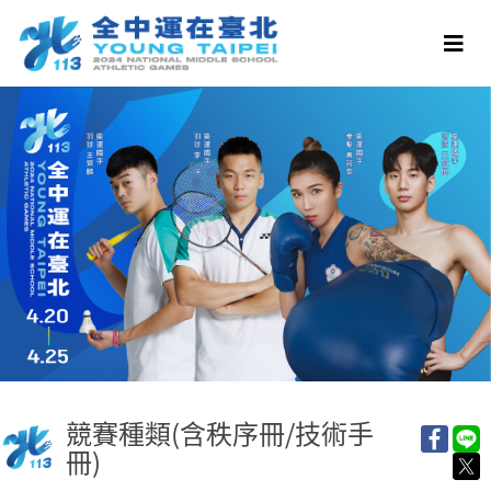
競賽種類(含秩序冊/技術手
冊)