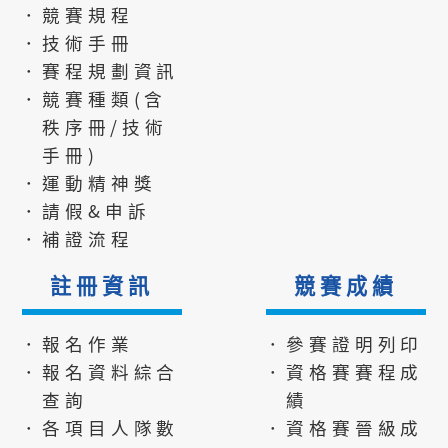
．競賽規程
．技術手冊
．賽程規劃資訊
．競賽種類(含
秩序冊/技術
手冊)
．運動精神獎
．請假&申訴
．補證流程
註冊資訊
競賽成績
．報名作業
．參賽證明列印
．報名資料綜合
．資格賽賽程成
查詢
績
．各項目人隊數
．資格賽晉級成