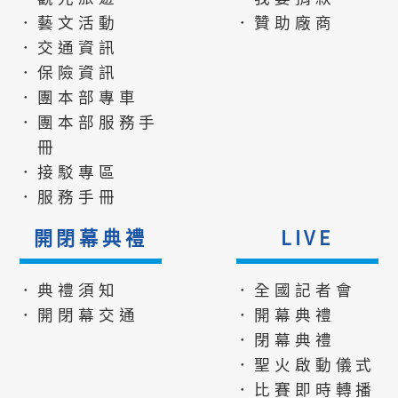
．藝文活動
．贊助廠商
．交通資訊
．保險資訊
．團本部專車
．團本部服務手
冊
．接駁專區
．服務手冊
開閉幕典禮
LIVE
．典禮須知
．全國記者會
．開閉幕交通
．開幕典禮
．閉幕典禮
．聖火啟動儀式
．比賽即時轉播