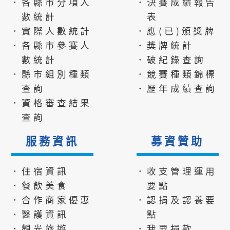
．各縣市分項人
．決賽成績報告
數統計
表
．實際人數統計
．應(已)頒獎牌
．各縣市參賽人
．獎牌統計
數統計
．破紀錄查詢
．縣市組別種類
．競賽種類錦標
查詢
．歷年成績查詢
．資格審查結果
查詢
服務資訊
募資贊助
．住宿資訊
．收支管理運用
．餐飲美食
要點
．合作商家優惠
．認捐及認養要
．醫護資訊
點
．觀光旅遊
．我要捐款