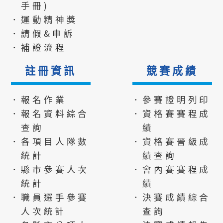
手冊)
．運動精神獎
．請假&申訴
．補證流程
註冊資訊
競賽成績
．報名作業
．參賽證明列印
．報名資料綜合
．資格賽賽程成
查詢
績
．各項目人隊數
．資格賽晉級成
統計
績查詢
．縣市參賽人次
．會內賽賽程成
統計
績
．職員選手參賽
．決賽成績綜合
人次統計
查詢