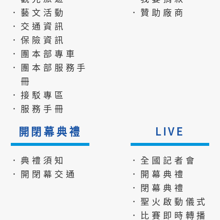
．藝文活動
．贊助廠商
．交通資訊
．保險資訊
．團本部專車
．團本部服務手
冊
．接駁專區
．服務手冊
開閉幕典禮
LIVE
．典禮須知
．全國記者會
．開閉幕交通
．開幕典禮
．閉幕典禮
．聖火啟動儀式
．比賽即時轉播