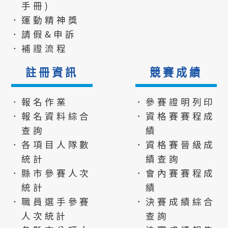
手冊)
．運動精神獎
．請假&申訴
．補證流程
註冊資訊
競賽成績
．報名作業
．參賽證明列印
．報名資料綜合
．資格賽賽程成
查詢
績
．各項目人隊數
．資格賽晉級成
統計
績查詢
．縣市參賽人次
．會內賽賽程成
統計
績
．職員選手參賽
．決賽成績綜合
人次統計
查詢