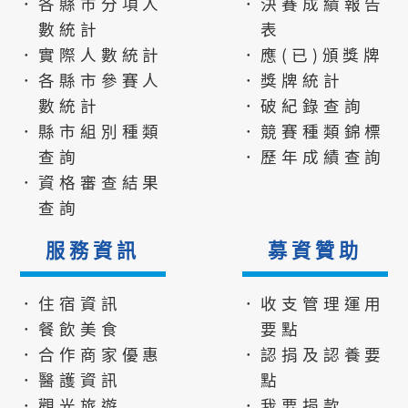
．各縣市分項人
．決賽成績報告
數統計
表
．實際人數統計
．應(已)頒獎牌
．各縣市參賽人
．獎牌統計
數統計
．破紀錄查詢
．縣市組別種類
．競賽種類錦標
查詢
．歷年成績查詢
．資格審查結果
查詢
服務資訊
募資贊助
．住宿資訊
．收支管理運用
．餐飲美食
要點
．合作商家優惠
．認捐及認養要
．醫護資訊
點
．觀光旅遊
．我要捐款