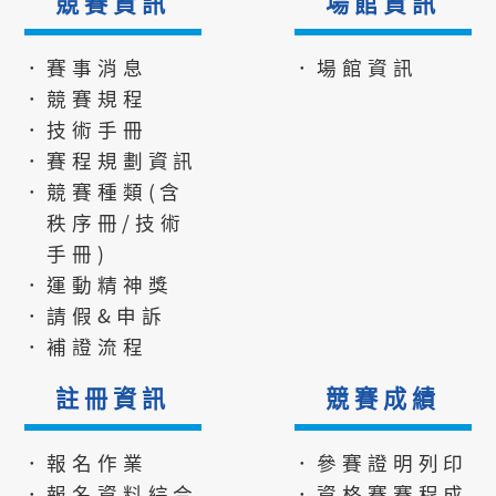
競賽資訊
場館資訊
．賽事消息
．場館資訊
．競賽規程
．技術手冊
．賽程規劃資訊
．競賽種類(含
秩序冊/技術
手冊)
．運動精神獎
．請假&申訴
．補證流程
註冊資訊
競賽成績
．報名作業
．參賽證明列印
．報名資料綜合
．資格賽賽程成