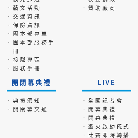
．藝文活動
．贊助廠商
．交通資訊
．保險資訊
．團本部專車
．團本部服務手
冊
．接駁專區
．服務手冊
開閉幕典禮
LIVE
．典禮須知
．全國記者會
．開閉幕交通
．開幕典禮
．閉幕典禮
．聖火啟動儀式
．比賽即時轉播