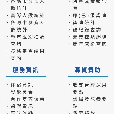
．各縣市分項人
．決賽成績報告
數統計
表
．實際人數統計
．應(已)頒獎牌
．各縣市參賽人
．獎牌統計
數統計
．破紀錄查詢
．縣市組別種類
．競賽種類錦標
查詢
．歷年成績查詢
．資格審查結果
查詢
服務資訊
募資贊助
．住宿資訊
．收支管理運用
．餐飲美食
要點
．合作商家優惠
．認捐及認養要
．醫護資訊
點
．觀光旅遊
．我要捐款