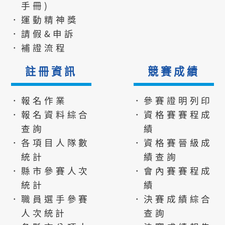
手冊)
．運動精神獎
．請假&申訴
．補證流程
註冊資訊
競賽成績
．報名作業
．參賽證明列印
．報名資料綜合
．資格賽賽程成
查詢
績
．各項目人隊數
．資格賽晉級成
統計
績查詢
．縣市參賽人次
．會內賽賽程成
統計
績
．職員選手參賽
．決賽成績綜合
人次統計
查詢