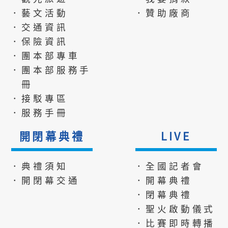
．藝文活動
．贊助廠商
．交通資訊
．保險資訊
．團本部專車
．團本部服務手
冊
．接駁專區
．服務手冊
開閉幕典禮
LIVE
．典禮須知
．全國記者會
．開閉幕交通
．開幕典禮
．閉幕典禮
．聖火啟動儀式
．比賽即時轉播