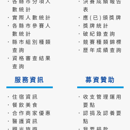
．各縣市分項人
．決賽成績報告
數統計
表
．實際人數統計
．應(已)頒獎牌
．各縣市參賽人
．獎牌統計
數統計
．破紀錄查詢
．縣市組別種類
．競賽種類錦標
查詢
．歷年成績查詢
．資格審查結果
查詢
服務資訊
募資贊助
．住宿資訊
．收支管理運用
．餐飲美食
要點
．合作商家優惠
．認捐及認養要
．醫護資訊
點
．觀光旅遊
．我要捐款