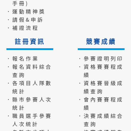
手冊)
．運動精神獎
．請假&申訴
．補證流程
註冊資訊
競賽成績
．報名作業
．參賽證明列印
．報名資料綜合
．資格賽賽程成
查詢
績
．各項目人隊數
．資格賽晉級成
統計
績查詢
．縣市參賽人次
．會內賽賽程成
統計
績
．職員選手參賽
．決賽成績綜合
人次統計
查詢