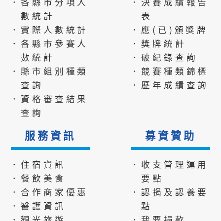
．各縣市分項人
．決賽成績報告
數統計
表
．實際人數統計
．應(已)頒獎牌
．各縣市參賽人
．獎牌統計
數統計
．破紀錄查詢
．縣市組別種類
．競賽種類錦標
查詢
．歷年成績查詢
．資格審查結果
查詢
服務資訊
募資贊助
．住宿資訊
．收支管理運用
．餐飲美食
要點
．合作商家優惠
．認捐及認養要
．醫護資訊
點
．觀光旅遊
．我要捐款