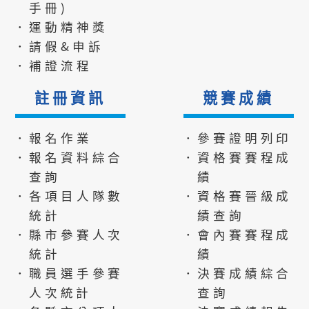
手冊)
．運動精神獎
．請假&申訴
．補證流程
註冊資訊
競賽成績
．報名作業
．參賽證明列印
．報名資料綜合
．資格賽賽程成
查詢
績
．各項目人隊數
．資格賽晉級成
統計
績查詢
．縣市參賽人次
．會內賽賽程成
統計
績
．職員選手參賽
．決賽成績綜合
人次統計
查詢