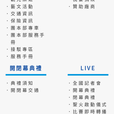
．藝文活動
．贊助廠商
．交通資訊
．保險資訊
．團本部專車
．團本部服務手
冊
．接駁專區
．服務手冊
開閉幕典禮
LIVE
．典禮須知
．全國記者會
．開閉幕交通
．開幕典禮
．閉幕典禮
．聖火啟動儀式
．比賽即時轉播