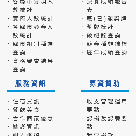
．各縣市分項人
．決賽成績報告
數統計
表
．實際人數統計
．應(已)頒獎牌
．各縣市參賽人
．獎牌統計
數統計
．破紀錄查詢
．縣市組別種類
．競賽種類錦標
查詢
．歷年成績查詢
．資格審查結果
查詢
服務資訊
募資贊助
．住宿資訊
．收支管理運用
．餐飲美食
要點
．合作商家優惠
．認捐及認養要
．醫護資訊
點
．觀光旅遊
．我要捐款