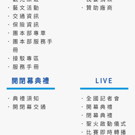
．藝文活動
．贊助廠商
．交通資訊
．保險資訊
．團本部專車
．團本部服務手
冊
．接駁專區
．服務手冊
開閉幕典禮
LIVE
．典禮須知
．全國記者會
．開閉幕交通
．開幕典禮
．閉幕典禮
．聖火啟動儀式
．比賽即時轉播