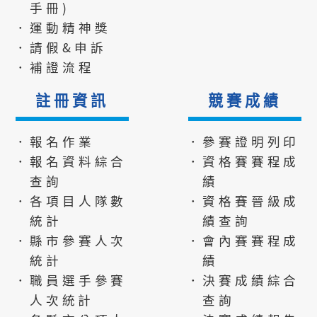
手冊)
．運動精神獎
．請假&申訴
．補證流程
註冊資訊
競賽成績
．報名作業
．參賽證明列印
．報名資料綜合
．資格賽賽程成
查詢
績
．各項目人隊數
．資格賽晉級成
統計
績查詢
．縣市參賽人次
．會內賽賽程成
統計
績
．職員選手參賽
．決賽成績綜合
人次統計
查詢