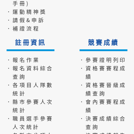
手冊)
．運動精神獎
．請假&申訴
．補證流程
註冊資訊
競賽成績
．報名作業
．參賽證明列印
．報名資料綜合
．資格賽賽程成
查詢
績
．各項目人隊數
．資格賽晉級成
統計
績查詢
．縣市參賽人次
．會內賽賽程成
統計
績
．職員選手參賽
．決賽成績綜合
人次統計
查詢