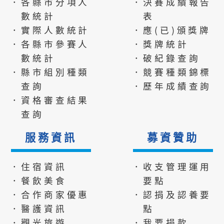
．各縣市分項人
．決賽成績報告
數統計
表
．實際人數統計
．應(已)頒獎牌
．各縣市參賽人
．獎牌統計
數統計
．破紀錄查詢
．縣市組別種類
．競賽種類錦標
查詢
．歷年成績查詢
．資格審查結果
查詢
服務資訊
募資贊助
．住宿資訊
．收支管理運用
．餐飲美食
要點
．合作商家優惠
．認捐及認養要
．醫護資訊
點
．觀光旅遊
．我要捐款