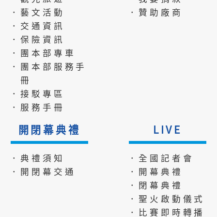
．藝文活動
．贊助廠商
．交通資訊
．保險資訊
．團本部專車
．團本部服務手
冊
．接駁專區
．服務手冊
開閉幕典禮
LIVE
．典禮須知
．全國記者會
．開閉幕交通
．開幕典禮
．閉幕典禮
．聖火啟動儀式
．比賽即時轉播