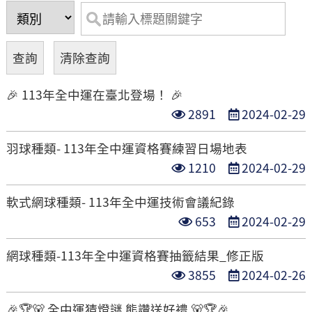
🎉 113年全中運在臺北登場！ 🎉
點
發
2891
2024-02-29
閱
布
羽球種類- 113年全中運資格賽練習日場地表
次
日
點
發
1210
2024-02-29
數
期
閱
布
軟式網球種類- 113年全中運技術會議紀錄
次
日
點
發
653
2024-02-29
數
期
閱
布
網球種類-113年全中運資格賽抽籤結果_修正版
次
日
點
發
3855
2024-02-26
數
期
閱
布
🎉🏆🐻 全中運猜燈謎 熊讚送好禮 🐻🏆🎉