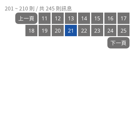
次
日
201 ~ 210 則 / 共 245 則訊息
數
期